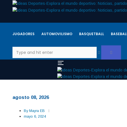
JUGADORES
AUTOMOVILISMO
BASQUETBALL
BASEBAL
agosto 08, 2026
By
Mayra EB
mayo 6, 2024