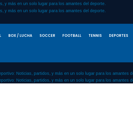
L
BOX / LUCHA
SOCCER
FOOTBALL
TENNIS
DEPORTES