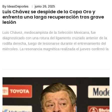
By
IdeasDeportes
junio 26, 2025
Luis Chávez se despide de la Copa Oro y
enfrenta una larga recuperación tras grave
lesión
Luis Chávez, mediocampista de la Selección Mexicana, fue
diagnosticado con una rotura del ligamento cruzado anterior de la
rodilla derecha, luego de lesionarse durante el entrenamiento del
miércoles. La resonancia magnética realizada el jueves confirmó la
gravedad de la lesión, que lo alejará de las canchas entre seis y
ocho meses, según informó la Selección […]