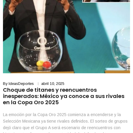
By
IdeasDeportes
abril 10, 2025
Choque de titanes y reencuentros
inesperados: México ya conoce a sus rivales
en la Copa Oro 2025
La emoción por la Copa Oro 2025 comienza a encenderse y la
Selección Mexicana ya tiene rivales definidos. El sorteo de grupos
dejó claro que el Grupo A será escenario de reencuentros con