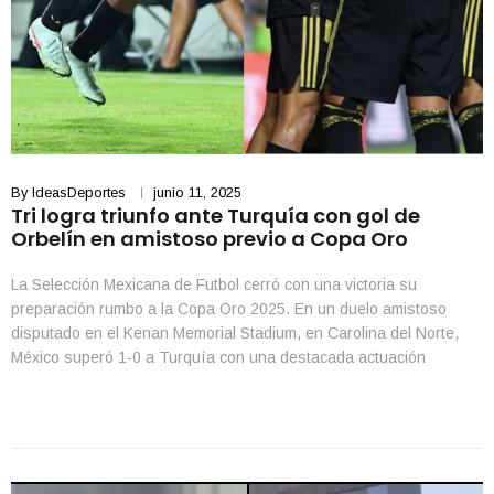
By
IdeasDeportes
junio 11, 2025
Tri logra triunfo ante Turquía con gol de
Orbelín en amistoso previo a Copa Oro
La Selección Mexicana de Futbol cerró con una victoria su
preparación rumbo a la Copa Oro 2025. En un duelo amistoso
disputado en el Kenan Memorial Stadium, en Carolina del Norte,
México superó 1-0 a Turquía con una destacada actuación
colectiva y un gol de Orbelín Pineda justo antes del descanso. El
equipo dirigido por […]