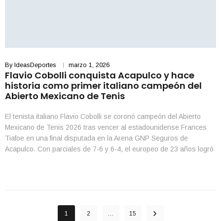
By
IdeasDeportes
marzo 1, 2026
Flavio Cobolli conquista Acapulco y hace
historia como primer italiano campeón del
Abierto Mexicano de Tenis
El tenista italiano Flavio Cobolli se coronó campeón del Abierto
Mexicano de Tenis 2026 tras vencer al estadounidense Frances
Tiafoe en una final disputada en la Arena GNP Seguros de
Acapulco. Con parciales de 7-6 y 6-4, el europeo de 23 años logró
el título en la edición número 33 del torneo y se convirtió […]
1
2
…
15