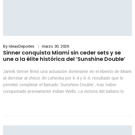
By
IdeasDeportes
marzo 30, 2026
Sinner conquista Miami sin ceder sets y se
une a la élite histórica del ‘Sunshine Double’
Jannik Sinner firmó una actuación dominante en el Abierto de Miami
al derrotar al checo Jiri Lehecka por 6-4 y 6-4, resultado que le
permitió completar el llamado ‘Sunshine Double’, tras haber
conquistado previamente Indian Wells. La victoria del italiano lo
coloca entre un grupo selecto de campeones que han logrado
imponerse en ambos torneos […]