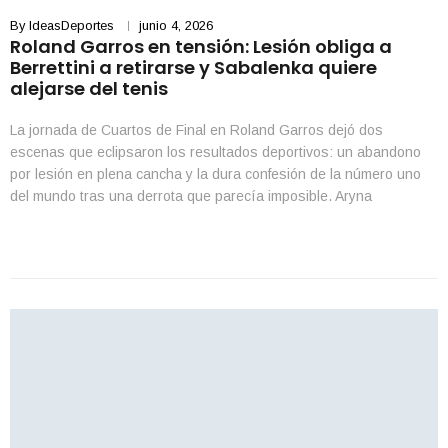
By
IdeasDeportes
junio 4, 2026
Roland Garros en tensión: Lesión obliga a
Berrettini a retirarse y Sabalenka quiere
alejarse del tenis
La jornada de Cuartos de Final en Roland Garros dejó dos
escenas que eclipsaron los resultados deportivos: un abandono
por lesión en plena cancha y la dura confesión de la número uno
del mundo tras una derrota que parecía imposible. Aryna
Sabalenka pasó de estar a dos puntos de las Semifinales a
marcharse de París […]