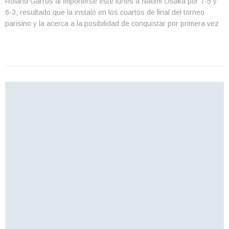
Roland Garros al imponerse este lunes a Naomi Osaka por 7-5 y
6-3, resultado que la instaló en los cuartos de final del torneo
parisino y la acerca a la posibilidad de conquistar por primera vez
un Grand Slam sobre arcilla. La número […]