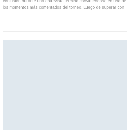
confusión durante una entrevista terminó convirtiéndose en uno de
los momentos más comentados del torneo. Luego de superar con
claridad al danés Elmer Moller y asegurar su lugar en la siguiente
ronda, el […]