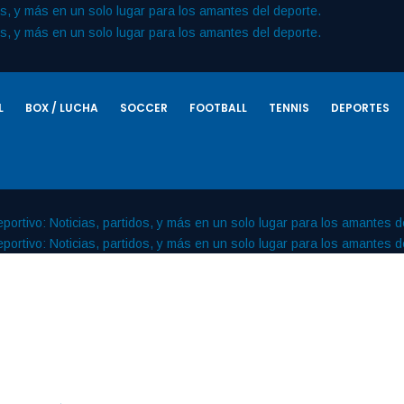
L
BOX / LUCHA
SOCCER
FOOTBALL
TENNIS
DEPORTES