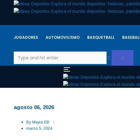
JUGADORES
AUTOMOVILISMO
BASQUETBALL
BASEBAL
agosto 06, 2026
By
Mayra EB
marzo 5, 2024