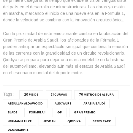
de primera categoría, al tiempo que exhibe la visión vanguardista
del país en el desarrollo de infraestructuras. Las obras ya están
en marcha, marcando el inicio de una nueva era en la Fórmula 1,
donde la velocidad se combina con la innovación arquitectónica.
Con la proximidad de este emocionante cambio en la ubicación del
Gran Premio de Arabia Saudí, los aficionados de la Fórmula 1
pueden anticipar un espectáculo sin igual que combina la emoción
de las carreras con la grandiosidad de un circuito revolucionario.
Qiddiya se prepara para dejar una marca indeleble en la historia
del automovilismo, elevando aún más el estatus de Arabia Saudí
en el escenario mundial del deporte motor.
Tags:
20 PISOS
21 CURVAS
70 METROS DE ALTURA
ABDULLAH ALDAWOOD
ALEX WURZ
ARABIA SAUDÍ
BLADE
FÓRMULA 1
GP
GRAN PREMIO
HERMANN TILKE
JEDDAH
QIDDIYA
SPEED PARK
VANGUARDIA