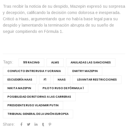
Tras recibir la noticia de su despido, Mazepin expresó su sorpresa
y decepción, calificando la decisión como dolorosa e inesperada.
Criticó a Haas, argumentando que no había base legal para su
despido y lamentando la terminación abrupta de su sueño de
seguir compitiendo en Fórmula 1.
Tags:
99 RACING
ALMS
ANULADAS LAS SANCIONES
CONFLICTO ENTRE RUSIA Y UCRANIA
DMITRY MAZEPIN
ESCUDERÍA HAAS
F1
HAAS
LEVANTAR RESTRICCIONES
NIKITA MAZEPIN
PILOTO RUSO DE FÓRMULA 1
POSIBILIDAD DE RETORNO A LAS CARRERAS
PRESIDENTE RUSO VLADIMIR PUTIN
TRIBUNAL GENERAL DE LA UNIÓN EUROPEA
Share: