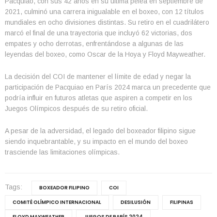
Pacquiao, con sus 42 años en su última pelea en septiembre de
2021, culminó una carrera inigualable en el boxeo, con 12 títulos
mundiales en ocho divisiones distintas. Su retiro en el cuadrilátero
marcó el final de una trayectoria que incluyó 62 victorias, dos
empates y ocho derrotas, enfrentándose a algunas de las
leyendas del boxeo, como Oscar de la Hoya y Floyd Mayweather.
La decisión del COI de mantener el límite de edad y negar la
participación de Pacquiao en París 2024 marca un precedente que
podría influir en futuros atletas que aspiren a competir en los
Juegos Olímpicos después de su retiro oficial.
A pesar de la adversidad, el legado del boxeador filipino sigue
siendo inquebrantable, y su impacto en el mundo del boxeo
trasciende las limitaciones olímpicas.
Tags:
BOXEADOR FILIPINO
COI
COMITÉ OLÍMPICO INTERNACIONAL
DESILUSIÓN
FILIPINAS
FLOYD MAYWEATHER
JUEGOS DE PARÍS 2024