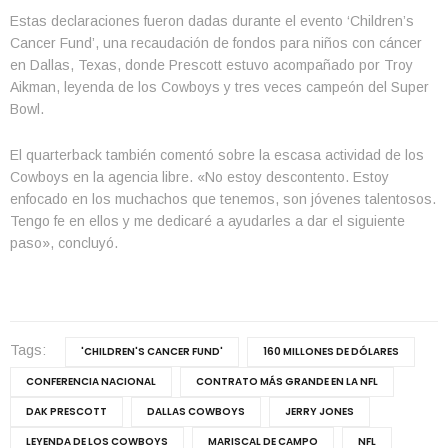
Estas declaraciones fueron dadas durante el evento ‘Children’s
Cancer Fund’, una recaudación de fondos para niños con cáncer
en Dallas, Texas, donde Prescott estuvo acompañado por Troy
Aikman, leyenda de los Cowboys y tres veces campeón del Super
Bowl.
El quarterback también comentó sobre la escasa actividad de los
Cowboys en la agencia libre. «No estoy descontento. Estoy
enfocado en los muchachos que tenemos, son jóvenes talentosos.
Tengo fe en ellos y me dedicaré a ayudarles a dar el siguiente
paso», concluyó.
Tags:
'CHILDREN'S CANCER FUND'
160 MILLONES DE DÓLARES
CONFERENCIA NACIONAL
CONTRATO MÁS GRANDE EN LA NFL
DAK PRESCOTT
DALLAS COWBOYS
JERRY JONES
LEYENDA DE LOS COWBOYS
MARISCAL DE CAMPO
NFL