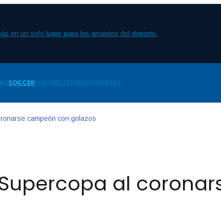
CHA
SOCCER
FOOTBALL
TENNIS
DEPORTES
 coronarse campeón con golazos
la Supercopa al coron