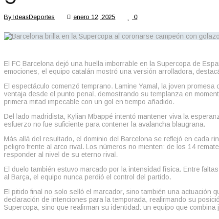
By
IdeasDeportes
enero 12, 2025
0
El FC Barcelona dejó una huella imborrable en la Supercopa de Españ
emociones, el equipo catalán mostró una versión arrolladora, destacá
El espectáculo comenzó temprano. Lamine Yamal, la joven promesa cu
ventaja desde el punto penal, demostrando su templanza en momentos 
primera mitad impecable con un gol en tiempo añadido.
Del lado madridista, Kylian Mbappé intentó mantener viva la esperan
esfuerzo no fue suficiente para contener la avalancha blaugrana.
Más allá del resultado, el dominio del Barcelona se reflejó en cada
peligro frente al arco rival. Los números no mienten: de los 14 remat
responder al nivel de su eterno rival.
El duelo también estuvo marcado por la intensidad física. Entre faltas
al Barça, el equipo nunca perdió el control del partido.
El pitido final no solo selló el marcador, sino también una actuació
declaración de intenciones para la temporada, reafirmando su posición
Supercopa, sino que reafirman su identidad: un equipo que combina ju