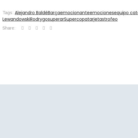
Alejandro Baldé
Barça
emocionante
emociones
equipo cat
Tags:
Lewandowski
Rodrygo
superar
Supercopa
tarjetas
trofeo
Share: