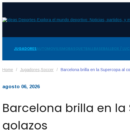
JUGADORES
AUTOMOVILISMO
BASQUETBALL
BASEBALL
BOX / LU
Home
/
Jugadores
,
Soccer
/
Barcelona brilla en la Supercopa al
agosto 06, 2026
Barcelona brilla en 
golazos