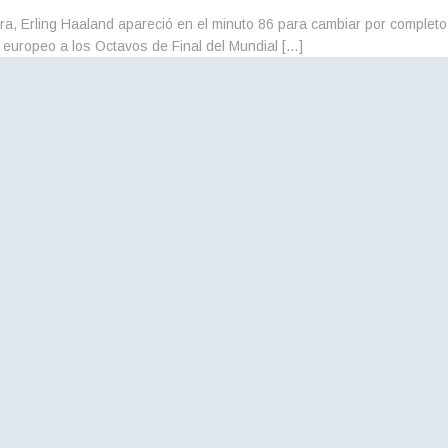
ra, Erling Haaland apareció en el minuto 86 para cambiar por completo 
to europeo a los Octavos de Final del Mundial […]