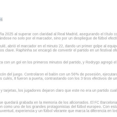
a 2025 al superar con claridad al Real Madrid, asegurando el título 
ndose no solo por el marcador, sino por un despliegue de fútbol efect
lé, abrió el marcador en el minuto 22, dando un primer golpe al equ
clave. Raphinha se encargó de convertir el partido en un festival of
za con un gol en los primeros minutos del partido, y Rodrygo agregó e
 rincón del juego. Controlaron el balón con un 56% de posesión, ejecu
es culés, 8 fueron a puerta, contrastando con los 3 tiros efectivos de 
 y tarjetas, los jugadores dejaron claro que este no era un partido cua
n que quedará grabada en la memoria de los aficionados. El FC Barcelon
 como uno de los grandes protagonistas del fútbol europeo. Con esta vi
ventud, experiencia y un fútbol vibrante que marca la diferencia en l