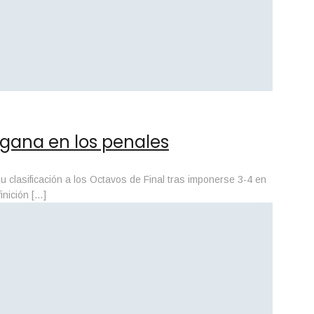
 gana en los penales
clasificación a los Octavos de Final tras imponerse 3-4 en
inición […]