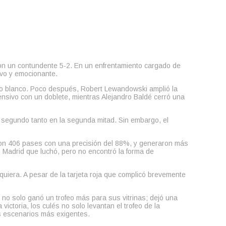
con un contundente 5-2. En un enfrentamiento cargado de
ivo y emocionante.
ipo blanco. Poco después, Robert Lewandowski amplió la
ensivo con un doblete, mientras Alejandro Baldé cerró una
l segundo tanto en la segunda mitad. Sin embargo, el
taron 406 pases con una precisión del 88%, y generaron más
un Madrid que luchó, pero no encontró la forma de
lquiera. A pesar de la tarjeta roja que complicó brevemente
a no solo ganó un trofeo más para sus vitrinas; dejó una
ctoria, los culés no solo levantan el trofeo de la
os escenarios más exigentes.