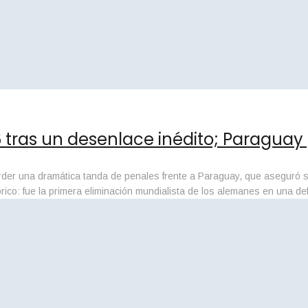
 tras un desenlace inédito; Paraguay
er una dramática tanda de penales frente a Paraguay, que aseguró su 
co: fue la primera eliminación mundialista de los alemanes en una def