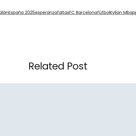
alán
España 2025
esperanza
faltas
FC Barcelona
fútbol
Kylian Mbap
Related Post