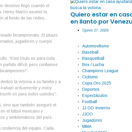
o decisivo llegó cuando el
ca. Henry Martín asumió la
Quiero estar en ca
ón al fondo de las redes,
en llanto por Venezu
junio 27, 2026
 ansiado bicampeonato. El pitazo
icionados, jugadores y cuerpo
Automovilismo
Baseball
Basquetball
ullo: “Este título es para toda
Box / Lucha
partido difícil, pero confiamos
Champions League
 bicampeones!”.
Ciclismo
edicó la victoria a su familia y a
Copa Oro 2025
o trabajó arduamente y estoy
Deportes
triunfo es para todos ustedes”.
Espectáculos
Football
, sino que también aseguró el
JJ OO Invierno
n el fútbol mexicano y
JJOO
os y emblemáticos del país.
Jugadores
MMA
 resiliencia del equipo. Cada