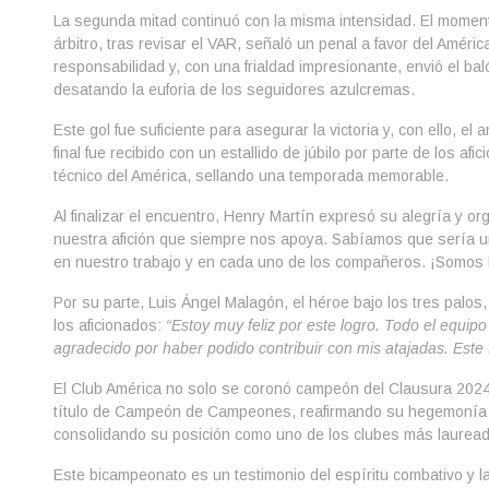
La segunda mitad continuó con la misma intensidad. El moment
árbitro, tras revisar el VAR, señaló un penal a favor del Améri
responsabilidad y, con una frialdad impresionante, envió el bal
desatando la euforia de los seguidores azulcremas.
Este gol fue suficiente para asegurar la victoria y, con ello, el
final fue recibido con un estallido de júbilo por parte de los af
técnico del América, sellando una temporada memorable.
Al finalizar el encuentro, Henry Martín expresó su alegría y org
nuestra afición que siempre nos apoya. Sabíamos que sería un 
en nuestro trabajo y en cada uno de los compañeros. ¡Somos
Por su parte, Luis Ángel Malagón, el héroe bajo los tres palos, d
los aficionados:
“Estoy muy feliz por este logro. Todo el equip
agradecido por haber podido contribuir con mis atajadas. Este 
El Club América no solo se coronó campeón del Clausura 2024
título de Campeón de Campeones, reafirmando su hegemonía e
consolidando su posición como uno de los clubes más lauread
Este bicampeonato es un testimonio del espíritu combativo y la