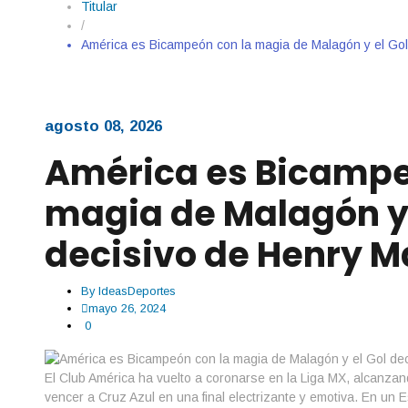
Titular
/
América es Bicampeón con la magia de Malagón y el Gol
agosto 08, 2026
América es Bicampe
magia de Malagón y 
decisivo de Henry M
By
IdeasDeportes
mayo 26, 2024
0
El Club América ha vuelto a coronarse en la Liga MX, alcanzan
vencer a Cruz Azul en una final electrizante y emotiva. En un E