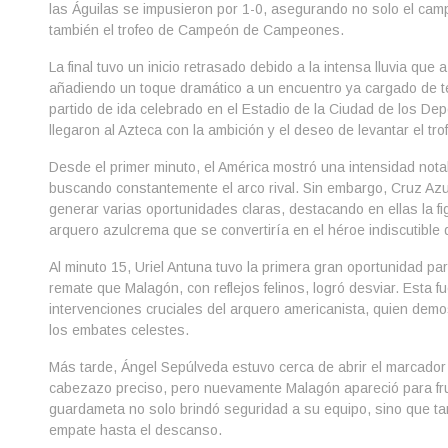
las Águilas se impusieron por 1-0, asegurando no solo el cam
también el trofeo de Campeón de Campeones.
La final tuvo un inicio retrasado debido a la intensa lluvia que
añadiendo un toque dramático a un encuentro ya cargado de t
partido de ida celebrado en el Estadio de la Ciudad de los D
llegaron al Azteca con la ambición y el deseo de levantar el tro
Desde el primer minuto, el América mostró una intensidad notab
buscando constantemente el arco rival. Sin embargo, Cruz Azu
generar varias oportunidades claras, destacando en ellas la fi
arquero azulcrema que se convertiría en el héroe indiscutible d
Al minuto 15, Uriel Antuna tuvo la primera gran oportunidad pa
remate que Malagón, con reflejos felinos, logró desviar. Esta fu
intervenciones cruciales del arquero americanista, quien demo
los embates celestes.
Más tarde, Ángel Sepúlveda estuvo cerca de abrir el marcado
cabezazo preciso, pero nuevamente Malagón apareció para frust
guardameta no solo brindó seguridad a su equipo, sino que ta
empate hasta el descanso.