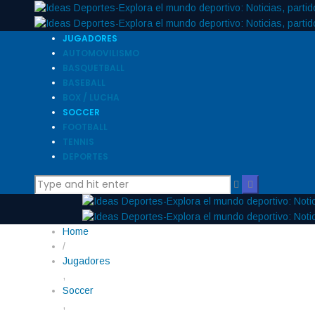
JUGADORES
AUTOMOVILISMO
BASQUETBALL
BASEBALL
BOX / LUCHA
SOCCER
FOOTBALL
TENNIS
DEPORTES
Home
/
Jugadores
,
Soccer
,