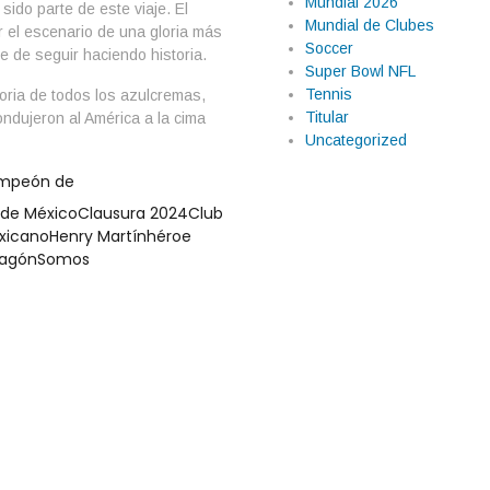
Mundial 2026
sido parte de este viaje. El
Mundial de Clubes
 el escenario de una gloria más
Soccer
e de seguir haciendo historia.
Super Bowl NFL
Tennis
ria de todos los azulcremas,
Titular
ndujeron al América a la cima
Uncategorized
mpeón de
 de México
Clausura 2024
Club
xicano
Henry Martín
héroe
lagón
Somos