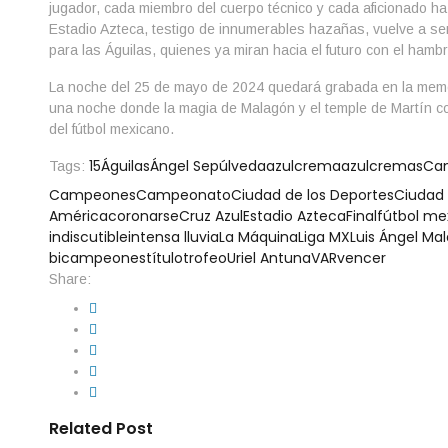
jugador, cada miembro del cuerpo técnico y cada aficionado ha 
Estadio Azteca, testigo de innumerables hazañas, vuelve a ser
para las Águilas, quienes ya miran hacia el futuro con el hambr
La noche del 25 de mayo de 2024 quedará grabada en la memo
una noche donde la magia de Malagón y el temple de Martín co
del fútbol mexicano.
15
Águilas
Ángel Sepúlveda
azulcrema
azulcremas
Ca
Tags:
Campeones
Campeonato
Ciudad de los Deportes
Ciudad
América
coronarse
Cruz Azul
Estadio Azteca
Final
fútbol me
indiscutible
intensa lluvia
La Máquina
Liga MX
Luis Ángel Ma
bicampeones
título
trofeo
Uriel Antuna
VAR
vencer
Share:
Related Post