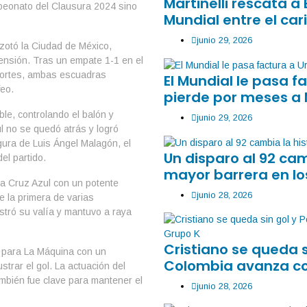
Martinelli rescata a 
peonato del Clausura 2024 sino
Mundial entre el car
junio 29, 2026
 azotó la Ciudad de México,
ensión. Tras un empate 1-1 en el
eportes, ambas escuadras
El Mundial le pasa 
feo.
pierde por meses a
le, controlando el balón y
junio 29, 2026
l no se quedó atrás y logró
gura de Luis Ángel Malagón, el
Un disparo al 92 ca
el partido.
mayor barrera en lo
ra Cruz Azul con un potente
junio 28, 2026
e la primera de varias
stró su valía y mantuvo a raya
Cristiano se queda 
r para La Máquina con un
Colombia avanza co
rar el gol. La actuación del
mbién fue clave para mantener el
junio 28, 2026