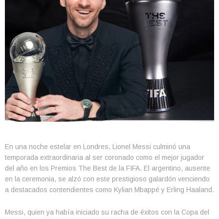
En una noche estelar en Londres, Lionel Messi culminó una
temporada extraordinaria al ser coronado como el mejor jugador
del año en los Premios The Best de la FIFA. El argentino, ausente
en la ceremonia, se alzó con este prestigioso galardón venciendo
a destacados contendientes como Kylian Mbappé y Erling Haaland.
Messi, quien ya había iniciado su racha de éxitos con la Copa del