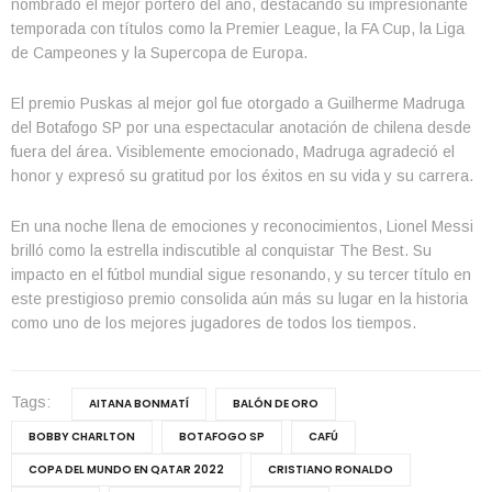
nombrado el mejor portero del año, destacando su impresionante
temporada con títulos como la Premier League, la FA Cup, la Liga
de Campeones y la Supercopa de Europa.
El premio Puskas al mejor gol fue otorgado a Guilherme Madruga
del Botafogo SP por una espectacular anotación de chilena desde
fuera del área. Visiblemente emocionado, Madruga agradeció el
honor y expresó su gratitud por los éxitos en su vida y su carrera.
En una noche llena de emociones y reconocimientos, Lionel Messi
brilló como la estrella indiscutible al conquistar The Best. Su
impacto en el fútbol mundial sigue resonando, y su tercer título en
este prestigioso premio consolida aún más su lugar en la historia
como uno de los mejores jugadores de todos los tiempos.
Tags:
AITANA BONMATÍ
BALÓN DE ORO
BOBBY CHARLTON
BOTAFOGO SP
CAFÚ
COPA DEL MUNDO EN QATAR 2022
CRISTIANO RONALDO