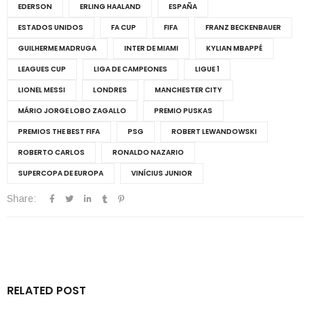
EDERSON
ERLING HAALAND
ESPAÑA
ESTADOS UNIDOS
FA CUP
FIFA
FRANZ BECKENBAUER
GUILHERME MADRUGA
INTER DE MIAMI
KYLIAN MBAPPÉ
LEAGUES CUP
LIGA DE CAMPEONES
LIGUE 1
LIONEL MESSI
LONDRES
MANCHESTER CITY
MÁRIO JORGE LOBO ZAGALLO
PREMIO PUSKAS
PREMIOS THE BEST FIFA
PSG
ROBERT LEWANDOWSKI
ROBERTO CARLOS
RONALDO NAZARIO
SUPERCOPA DE EUROPA
VINÍCIUS JUNIOR
Share:
RELATED POST