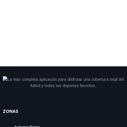
By
IdeasDeportes
junio 28, 2026
Cristiano se queda sin gol y Portugal cambia de
camino; Colombia avanza como líder del Grupo K
ZONAS
Automovilismo