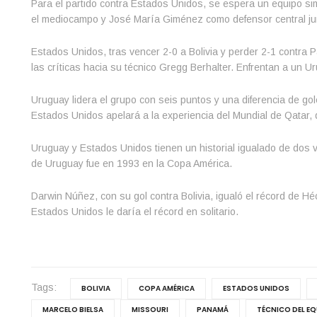
Para el partido contra Estados Unidos, se espera un equipo sim
el mediocampo y José María Giménez como defensor central jun
Estados Unidos, tras vencer 2-0 a Bolivia y perder 2-1 contra
las críticas hacia su técnico Gregg Berhalter. Enfrentan a un 
Uruguay lidera el grupo con seis puntos y una diferencia de go
Estados Unidos apelará a la experiencia del Mundial de Qatar, 
Uruguay y Estados Unidos tienen un historial igualado de dos v
de Uruguay fue en 1993 en la Copa América.
Darwin Núñez, con su gol contra Bolivia, igualó el récord de H
Estados Unidos le daría el récord en solitario.
Tags:
BOLIVIA
COPA AMÉRICA
ESTADOS UNIDOS
MARCELO BIELSA
MISSOURI
PANAMÁ
TÉCNICO DEL E