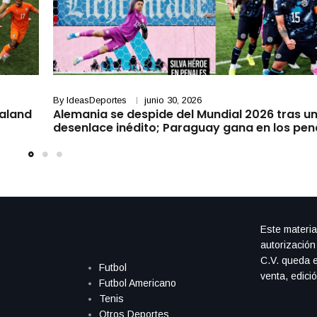
By
IdeasDeportes
junio 30, 2026
aaland
Alemania se despide del Mundial 2026 tras u
desenlace inédito; Paraguay gana en los pen
Este materia
autorización
C.V. queda e
Futbol
venta, edici
Futbol Americano
Tenis
Otros Deportes