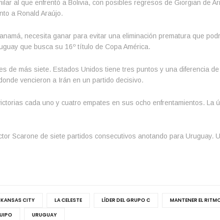
ilar al que enfrentó a Bolivia, con posibles regresos de Giorgian de A
to a Ronald Araújo.
 Panamá, necesita ganar para evitar una eliminación prematura que pod
Uruguay que busca su 16º título de Copa América.
les de más siete. Estados Unidos tiene tres puntos y una diferencia d
donde vencieron a Irán en un partido decisivo.
ictorias cada uno y cuatro empates en sus ocho enfrentamientos. La úl
éctor Scarone de siete partidos consecutivos anotando para Uruguay. U
KANSAS CITY
LA CELESTE
LÍDER DEL GRUPO C
MANTENER EL RITM
QUIPO
URUGUAY