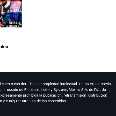
By
IdeasDeportes
junio 29, 2026
n
Martinelli rescata a Brasil en el minuto 96;
ales
Mundial entre el cariño de la afición mex
l cuenta con derechos de propiedad intelectual. De no existir previa
 por escrito de Electronic Lottery Systems México S.A. de R.L. de
xpresamente prohibida la publicación, retransmisión, distribución,
ón y cualquier otro uso de los contenidos.