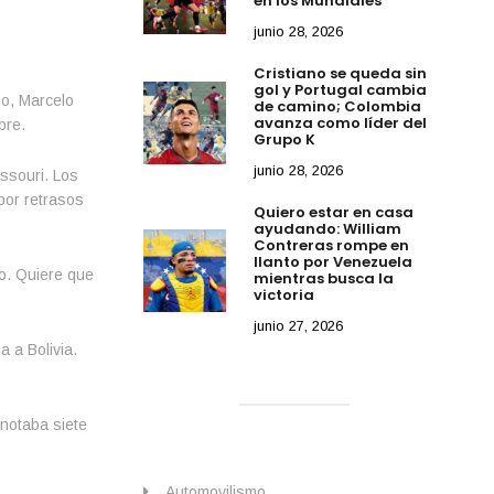
en los Mundiales
junio 28, 2026
Cristiano se queda sin
gol y Portugal cambia
go, Marcelo
de camino; Colombia
avanza como líder del
bre.
Grupo K
junio 28, 2026
ssouri. Los
por retrasos
Quiero estar en casa
ayudando: William
Contreras rompe en
llanto por Venezuela
po. Quiere que
mientras busca la
victoria
junio 27, 2026
 a Bolivia.
notaba siete
Automovilismo