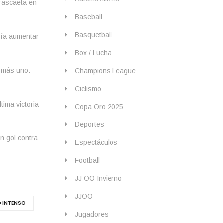
rrascaeta en
Baseball
Basquetball
ría aumentar
Box / Lucha
e más uno.
Champions League
Ciclismo
tima victoria
Copa Oro 2025
Deportes
n gol contra
Espectáculos
Football
JJ OO Invierno
JJOO
O INTENSO
Jugadores