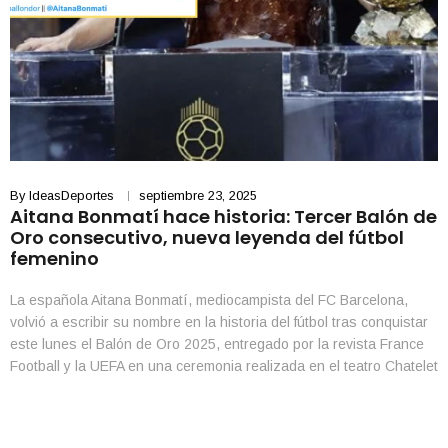
By
IdeasDeportes
septiembre 23, 2025
Aitana Bonmatí hace historia: Tercer Balón de
Oro consecutivo, nueva leyenda del fútbol
femenino
La española Aitana Bonmatí, mediocampista del FC Barcelona,
volvió a escribir su nombre en la historia del fútbol tras conquistar
este lunes el Balón de Oro 2025, entregado por la revista France
Football y la UEFA en una ceremonia realizada en el teatro Chatelet
de París. Con este logro, la catalana de 29 años se […]