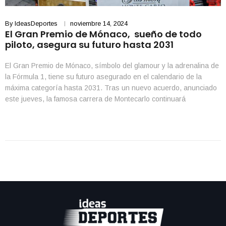
By
IdeasDeportes
noviembre 14, 2024
El Gran Premio de Mónaco, sueño de todo
piloto, asegura su futuro hasta 2031
El Gran Premio de Mónaco, símbolo del glamour y la adrenalina de
la Fórmula 1, tiene su futuro asegurado en el calendario de la
máxima categoría hasta 2031. Tras un nuevo acuerdo, anunciado
este jueves, la famosa carrera de Montecarlo continuará
deslumbrando a fanáticos y pilotos con su desafiante circuito
urbano y sus vistas al […]