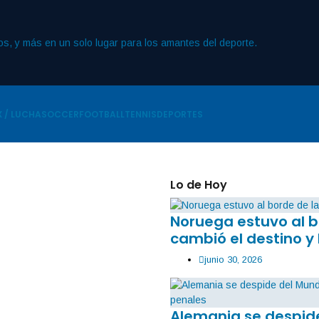
 / LUCHA
SOCCER
FOOTBALL
TENNIS
DEPORTES
Lo de Hoy
Noruega estuvo al b
cambió el destino y 
junio 30, 2026
Alemania se despide