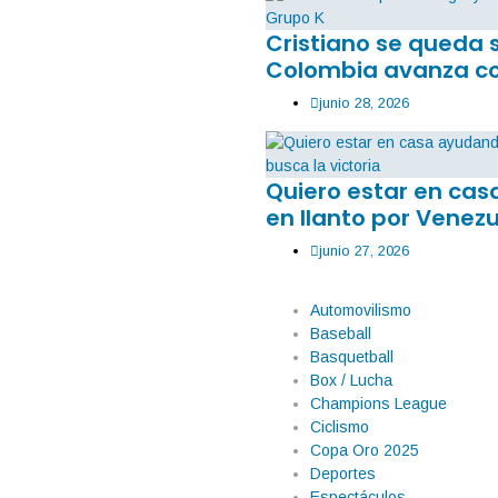
Cristiano se queda 
Colombia avanza co
erá propietario
s
junio 28, 2026
l americano, sigue ampliando su
ropietario. Este martes, en una
icipación como accionista
Quiero estar en ca
en llanto por Venezu
junio 27, 2026
Automovilismo
Baseball
Basquetball
Box / Lucha
Champions League
Ciclismo
Copa Oro 2025
Deportes
Espectáculos