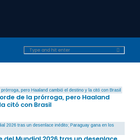
orde de la prórroga, pero Haaland
la citó con Brasil
 del Mundial 2026 tras un desenlace