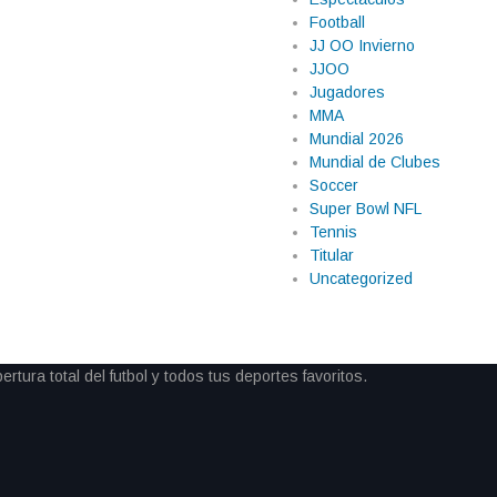
Football
JJ OO Invierno
JJOO
Jugadores
MMA
Mundial 2026
Mundial de Clubes
Soccer
Super Bowl NFL
Tennis
Titular
Uncategorized