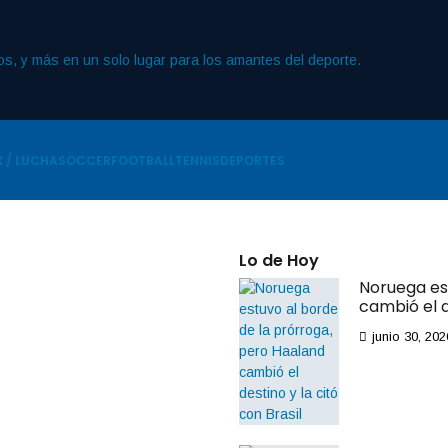
 / LUCHA
SOCCER
FOOTBALL
TENNIS
DEPORTES
Lo de Hoy
Noruega es
By
IdeasDeportes
cambió el d
junio 16, 2025
Gran
junio 30, 202
Premio
de Las