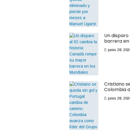
años más al acuerdo
original que comenzó
en 2023. Esta
carrera, que recorre
el icónico Strip de la
“Ciudad del Pecado”,
Un disparo
contó desde un inicio
barrera en 
con el respaldo de
junio 28, 202
los socios de los […]
Cristiano s
Colombia a
junio 28, 202