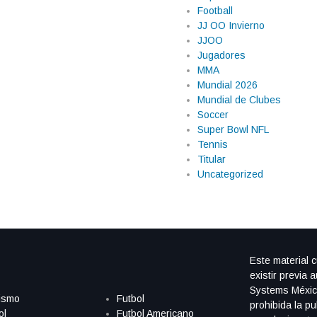
Football
JJ OO Invierno
JJOO
Jugadores
MMA
Mundial 2026
Mundial de Clubes
Soccer
Super Bowl NFL
Tennis
Titular
Uncategorized
Este material 
existir previa 
Systems Méxic
ismo
Futbol
prohibida la pu
ol
Futbol Americano