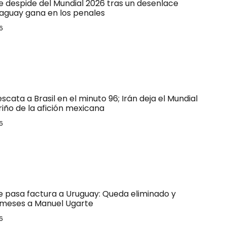
e despide del Mundial 2026 tras un desenlace
raguay gana en los penales
6
escata a Brasil en el minuto 96; Irán deja el Mundial
riño de la afición mexicana
6
le pasa factura a Uruguay: Queda eliminado y
 meses a Manuel Ugarte
6