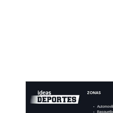
ZONAS
Automovil
Basquetb