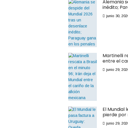
Vegas
Alemania s
inédito; Pa
asegura
junio 30, 202
su lugar
en la
Fórmula
Uno
Martinelli r
entre el ca
hasta
junio 29, 202
2027
El Gran Premio de
Las Vegas extendió
su contrato para
mantenerse en el
El Mundial 
calendario de la
pierde por
Fórmula Uno hasta
2027, sumando dos
junio 29, 202