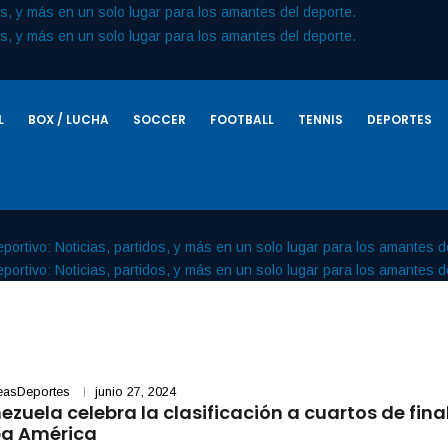
L
BOX / LUCHA
SOCCER
FOOTBALL
TENNIS
DEPORTES
easDeportes
junio 27, 2024
ezuela celebra la clasificación a cuartos de final
a América