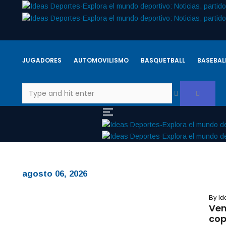
JUGADORES
AUTOMOVILISMO
BASQUETBALL
BASEBAL
agosto 06, 2026
By
Id
Ven
cop