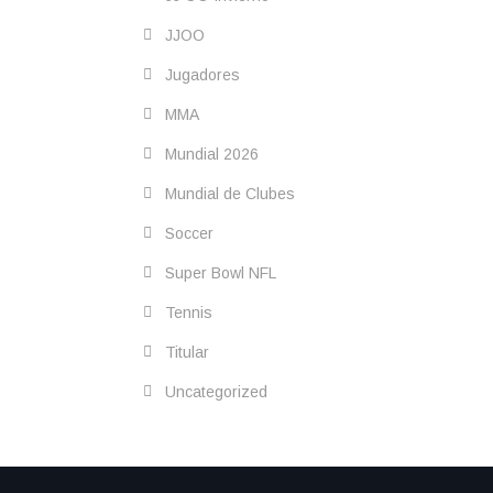
JJOO
Jugadores
MMA
Mundial 2026
Mundial de Clubes
Soccer
Super Bowl NFL
Tennis
Titular
Uncategorized