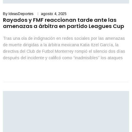
By
IdeasDeportes
agosto 4, 2025
Rayados y FMF reaccionan tarde ante las
amenazas a árbitra en partido Leagues Cup
Tras una ola de indignación en redes sociales por las amenazas
de muerte dirigidas a la árbitra mexicana Katia Itzel García, la
directiva del Club de Futbol Monterrey rompió el silencio dos días
después del incidente y calificó como “inadmisibles” los ataques
recibidos por la silbante. Las agresiones ocurrieron tras el partido
del pasado jueves […]