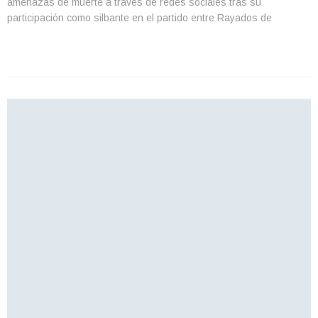
amenazas de muerte a través de redes sociales tras su
participación como silbante en el partido entre Rayados de
Monterrey y FC Cincinnati, correspondiente a la Leagues Cup. El
encuentro, disputado recientemente en Estados […]