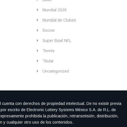
Mundial 2026
Mundial de Clubes
Soccer
Super Bowl NFL
Tennis
Titular
Uncategorized
l cuenta con derechos de propiedad intelectual. De no existir previa
 por escrito de Electronic Lottery Systems México S.A. de R.L. de
xpresamente prohibida la publicación, retransmisión, distribución,
ón y cualquier otro uso de los contenidos.