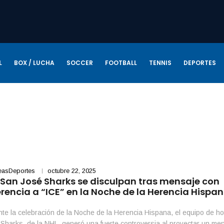
L
BOX / LUCHA
SOCCER
FOOTBALL
TENNIS
DEPORTES
easDeportes
octubre 22, 2025
 San José Sharks se disculpan tras mensaje con
erencia a “ICE” en la Noche de la Herencia Hispa
te la celebración de la Noche de la Herencia Hispana, el equipo de h
Sharks, de la NHL, generó una fuerte controversia al proyectar un me