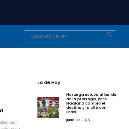
Lo de Hoy
Noruega estuvo al borde
de la prórroga, pero
Haaland cambió el
destino y la citó con
na
Brasil
junio 30, 2026
ockey San
nsaje en su