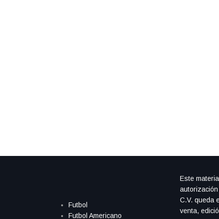
Este materia
autorización
C.V. queda e
Futbol
venta, edici
Futbol Americano