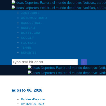
JUGADORES
AUTOMOVILISMO
BASQUETBALL
BASEBALL
BOX / LUCHA
SOCCER
FOOTBALL
TENNIS
DEPORTES
agosto 06, 2026
By
IdeasDeportes
marzo 30, 2025