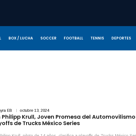
L
BOX / LUCHA
SOCCER
FOOTBALL
TENNIS
DEPORTES
yra EB
octubre 13, 2024
 Philipp Krull, Joven Promesa del Automovilismo
yoffs de Trucks México Series
hilipp Krull, piloto de 14 años, clasifica a playoffs de Trucks México Ser