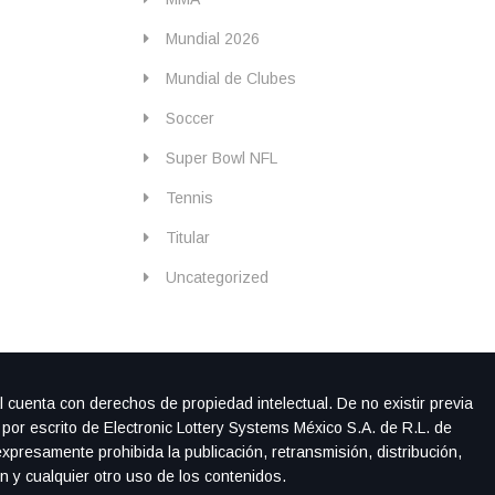
Mundial 2026
Mundial de Clubes
Soccer
Super Bowl NFL
Tennis
Titular
Uncategorized
l cuenta con derechos de propiedad intelectual. De no existir previa
 por escrito de Electronic Lottery Systems México S.A. de R.L. de
xpresamente prohibida la publicación, retransmisión, distribución,
ón y cualquier otro uso de los contenidos.