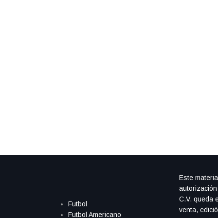
Este materia
autorización
C.V. queda e
Futbol
venta, edici
Futbol Americano