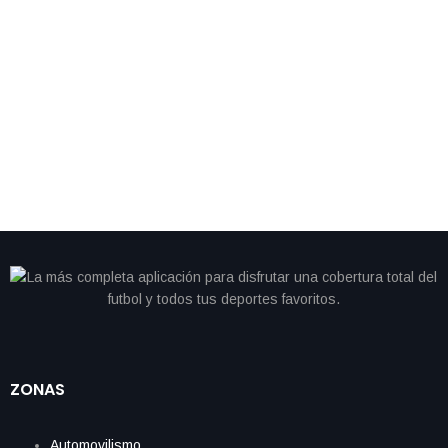
Una tarjeta de novato autografiada de Michael Jordan fue
subastada por 2.5 millones de dólares, consolidándose como la
tercera venta pública más alta de cualquier tarjeta del legendario
jugador de la NBA. Esta pieza histórica fue vendida por
JOOPITER, la casa de subastas fundada por Pharrell Williams, y
se convirtió en la tarjeta de novato […]
ZONAS
Automovilismo