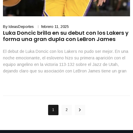
By
IdeasDeportes
febrero 11, 2025
Luka Doncic brilla en su debut con los Lakers y
forma una gran dupla con LeBron James
El debut de Luka Doncic con los Lakers no pudo ser mejor. En una
noche emocionante, el esloveno hizo su primera aparición con el
equipo angelino en la victoria 113-132 sobre el Jazz de Utah,
dejando claro que su asociación con LeBron James tiene un gran
potencial. La Arena Crypto de Los Ángeles fue testigo […]
1
2