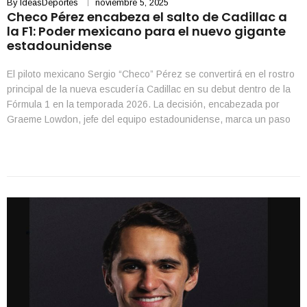
By
IdeasDeportes
noviembre 5, 2025
Checo Pérez encabeza el salto de Cadillac a
la F1: Poder mexicano para el nuevo gigante
estadounidense
El piloto mexicano Sergio “Checo” Pérez se convertirá en el rostro
principal de la nueva escudería Cadillac en su debut dentro de la
Fórmula 1 en la temporada 2026. La decisión, encabezada por
Graeme Lowdon, jefe del equipo estadounidense, marca un paso
ambicioso para la marca norteamericana que busca posicionarse
de inmediato como un competidor […]