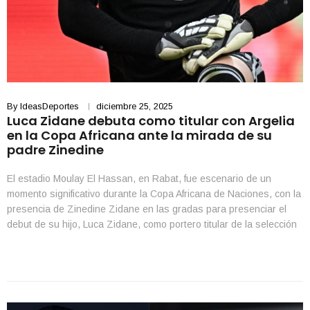
By
IdeasDeportes
diciembre 25, 2025
Luca Zidane debuta como titular con Argelia
en la Copa Africana ante la mirada de su
padre Zinedine
El estadio Moulay El Hassan, en Rabat, fue escenario de un
momento significativo durante la Copa Africana de Naciones, con la
presencia de Zinedine Zidane en las gradas para presenciar el
debut de su hijo, Luca Zidane, como portero titular de la selección
de Argelia. El guardameta defendió el arco argelino en la victoria
por […]