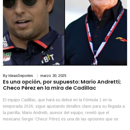
By
IdeasDeportes
marzo 30, 2025
Es una opción, por supuesto: Mario Andretti;
Checo Pérez en la mira de Cadillac
El equipo Cadillac, que hará su debut en la Fórmula 1 en la
temporada 2026, sigue ajustando detalles clave para su llegada a
la parrilla. Mario Andretti, asesor del equipo, reveló que el
mexicano Sergio ‘Checo’ Pérez es una de las opciones que se
contemplan para ocupar un asiento en la escudería. “Es una