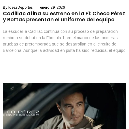
By
IdeasDeportes
enero 29, 2026
Cadillac afina su estreno en la F1: Checo Pérez
y Bottas presentan el uniforme del equipo
La escudería Cadillac continúa con su proceso de preparación
rumbo a su debut en la Fórmula 1, en el marco de las primeras
pruebas de pretemporada que se desarrollan en el circuito de
Barcelona. Aunque la actividad en pista ha sido reducida, el equipo
estadounidense acaparó la atención esta semana con la
presentación del traje […]