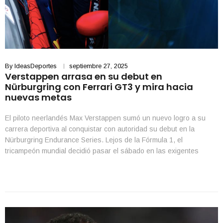
By
IdeasDeportes
septiembre 27, 2025
Verstappen arrasa en su debut en
Nürburgring con Ferrari GT3 y mira hacia
nuevas metas
El piloto neerlandés Max Verstappen sumó un nuevo logro a su
carrera deportiva al conquistar con autoridad su debut en la
Nürburgring Endurance Series. Lejos de la Fórmula 1, el
tricampeón mundial decidió pasar el sábado en las exigentes
curvas del Nordschleife, el trazado de 20,8 kilómetros conocido
como “el Infierno Verde” en Alemania. A […]