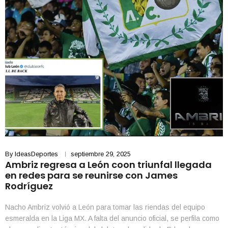
By
IdeasDeportes
septiembre 29, 2025
Ambriz regresa a León coon triunfal llegada
en redes para se reunirse con James
Rodríguez
Nacho Ambriz volvió a León para tomar las riendas del equipo
esmeralda en la Liga MX. A falta del anuncio oficial, se perfila como