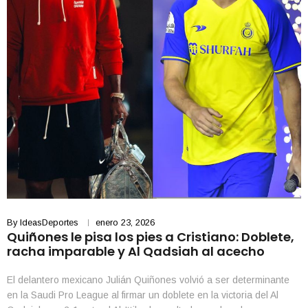
By
IdeasDeportes
enero 23, 2026
Quiñones le pisa los pies a Cristiano: Doblete,
racha imparable y Al Qadsiah al acecho
El delantero mexicano Julián Quiñones volvió a ser determinante
en la Saudi Pro League al firmar un doblete en la victoria del Al