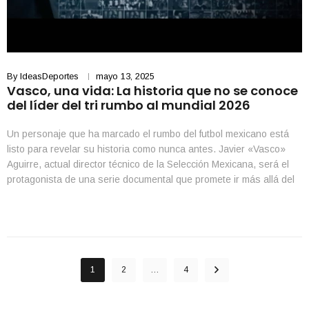
By
IdeasDeportes
mayo 13, 2025
Vasco, una vida: La historia que no se conoce
del líder del tri rumbo al mundial 2026
Un personaje que ha marcado el rumbo del futbol mexicano está
listo para revelar su historia como nunca antes. Javier «Vasco»
Aguirre, actual director técnico de la Selección Mexicana, será el
protagonista de una serie documental que promete ir más allá del
banquillo. “Vasco, una vida”, producida por TUDN, se estrenará
este jueves a las […]
1
2
…
4