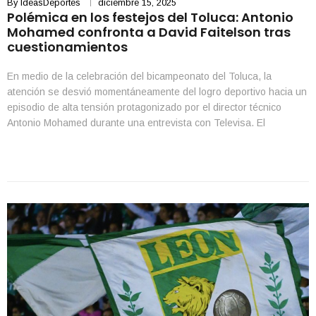
By
IdeasDeportes
diciembre 15, 2025
Polémica en los festejos del Toluca: Antonio
Mohamed confronta a David Faitelson tras
cuestionamientos
En medio de la celebración del bicampeonato del Toluca, la
atención se desvió momentáneamente del logro deportivo hacia un
episodio de alta tensión protagonizado por el director técnico
Antonio Mohamed durante una entrevista con Televisa. El
entrenador argentino reaccionó de manera airada a los
cuestionamientos que el periodista David Faitelson realizó sobre
su decisión de […]