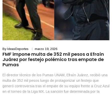
By
IdeasDeportes
marzo 19, 2026
FMF impone multa de 352 mil pesos a Efraín
Juárez por festejo polémico tras empate de
Pumas
El director técnico de los Pumas UNAM, Efraín Juárez, recibió una
multa de 352 mil pesos luego de protagonizar un festejo que
generó controversia tras el empate de su equipo frente a Cruz Azul
en el torneo de la Liga MX. La sanción fue determinada por la
Federación Mexicana de Futbol a través de su […]