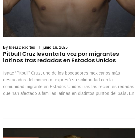
By
IdeasDeportes
junio 18, 2025
Pitbull Cruz levanta la voz por migrantes
latinos tras redadas en Estados Unidos
Isaac “Pitbull” Cruz, uno de los boxeadores mexicanos más
destacados del momento, expresó su solidaridad con la
comunidad migrante en Estados Unidos tras las recientes redadas
que han afectado a familias latinas en distintos puntos del país. En
medio de su preparación para un importante combate, el
excampeón mundial de las 140 libras no dudó […]