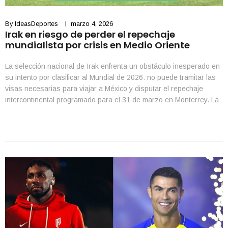
By
IdeasDeportes
marzo 4, 2026
Irak en riesgo de perder el repechaje
mundialista por crisis en Medio Oriente
La selección nacional de Irak enfrenta un obstáculo inesperado en
su intento por clasificar al Mundial de 2026: no puede tramitar las
visas necesarias para viajar a México y disputar el repechaje
intercontinental programado para el 31 de marzo en Monterrey. La
situación deriva del conflicto con Irán, que ha provocado el cierre
del espacio […]