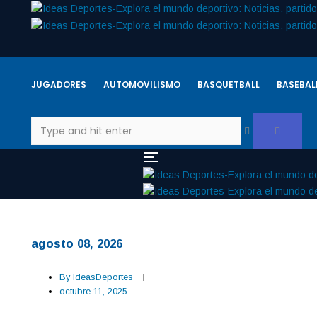
JUGADORES
AUTOMOVILISMO
BASQUETBALL
BASEBAL
agosto 08, 2026
By
IdeasDeportes
octubre 11, 2025