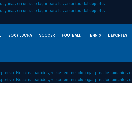
L
BOX / LUCHA
SOCCER
FOOTBALL
TENNIS
DEPORTES