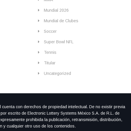
Mundial 2026
Mundial de Clubes
Soccer
Super Bowl NFL
Tennis
Titular
Uncategorized
l cuenta con derechos de propiedad intelectual. De no existir previa
 por escrito de Electronic Lottery Systems México S.A. de R.L. de
xpresamente prohibida la publicación, retransmisión, distribución,
ón y cualquier otro uso de los contenidos.