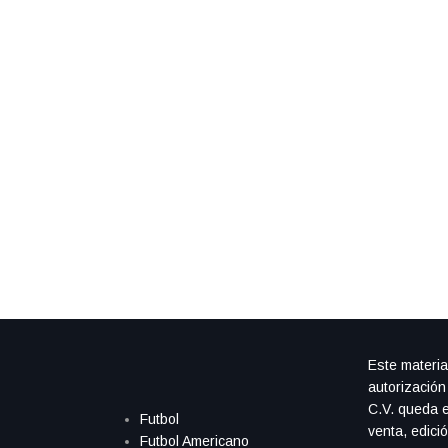
Este materia
autorización
C.V. queda e
Futbol
venta, edici
Futbol Americano