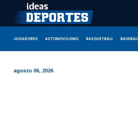
JUGADORES
AUTOMOVILISMO
BASQUETBALL
BASEBAL
agosto 06, 2026
By
Id
Tra
Ase
El mu
‘Pant