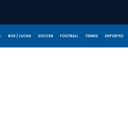
L
BOX / LUCHA
SOCCER
FOOTBALL
TENNIS
DEPORTES
easDeportes
enero 29, 2025
gedia en la Lucha Libre tras asesinato de ‘Pante
sina Jr’ en Cd. Juárez
ndo de la lucha libre mexicana está de luto tras la repentina muerte de
era Asesina Jr’, quien falleció la noche del lunes a los 26 años debido