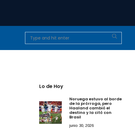
Lo de Hoy
Noruega estuvo al borde
de la prórroga, pero
Haaland cambió el
ra
destino y la citó con
Brasil
junio 30, 2026
l luchador
 a un disparo