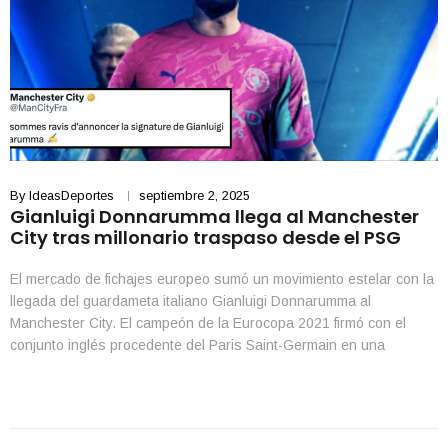
By
IdeasDeportes
septiembre 2, 2025
Gianluigi Donnarumma llega al Manchester
City tras millonario traspaso desde el PSG
El mercado de fichajes europeo sumó un movimiento estelar con la
llegada del guardameta italiano Gianluigi Donnarumma al
Manchester City. El campeón de la Eurocopa 2021 firmó con el
conjunto inglés procedente del Paris Saint-Germain en una
operación valorada en 35 millones de dólares, consolidándose
como uno de los porteros más cotizados del momento. La […]