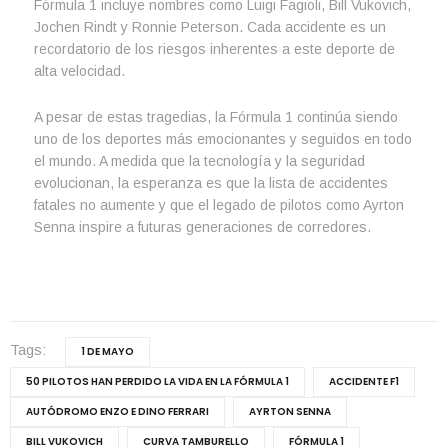
Fórmula 1 incluye nombres como Luigi Fagioli, Bill Vukovich,
Jochen Rindt y Ronnie Peterson. Cada accidente es un
recordatorio de los riesgos inherentes a este deporte de
alta velocidad.
A pesar de estas tragedias, la Fórmula 1 continúa siendo
uno de los deportes más emocionantes y seguidos en todo
el mundo. A medida que la tecnología y la seguridad
evolucionan, la esperanza es que la lista de accidentes
fatales no aumente y que el legado de pilotos como Ayrton
Senna inspire a futuras generaciones de corredores.
Tags:
1 DE MAYO
50 PILOTOS HAN PERDIDO LA VIDA EN LA FÓRMULA 1
ACCIDENTE F1
AUTÓDROMO ENZO E DINO FERRARI
AYRTON SENNA
BILL VUKOVICH
CURVA TAMBURELLO
FÓRMULA 1