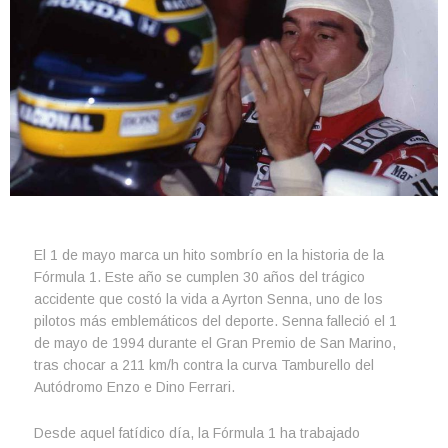
El 1 de mayo marca un hito sombrío en la historia de la
Fórmula 1. Este año se cumplen 30 años del trágico
accidente que costó la vida a Ayrton Senna, uno de los
pilotos más emblemáticos del deporte. Senna falleció el 1
de mayo de 1994 durante el Gran Premio de San Marino,
tras chocar a 211 km/h contra la curva Tamburello del
Autódromo Enzo e Dino Ferrari.
Desde aquel fatídico día, la Fórmula 1 ha trabajado