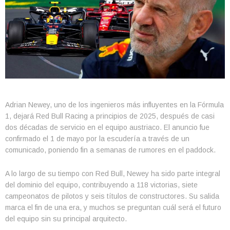
Adrian Newey, uno de los ingenieros más influyentes en la Fórmula
1, dejará Red Bull Racing a principios de 2025, después de casi
dos décadas de servicio en el equipo austriaco. El anuncio fue
confirmado el 1 de mayo por la escudería a través de un
comunicado, poniendo fin a semanas de rumores en el paddock.
A lo largo de su tiempo con Red Bull, Newey ha sido parte integral
del dominio del equipo, contribuyendo a 118 victorias, siete
campeonatos de pilotos y seis títulos de constructores. Su salida
marca el fin de una era, y muchos se preguntan cuál será el futuro
del equipo sin su principal arquitecto.