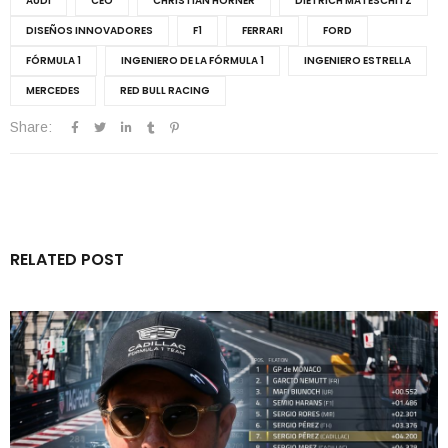
AUDI
CEO
CHRISTIAN HORNER
DIETRICH MATESCHITZ
DISEÑOS INNOVADORES
F1
FERRARI
FORD
FÓRMULA 1
INGENIERO DE LA FÓRMULA 1
INGENIERO ESTRELLA
MERCEDES
RED BULL RACING
Share:
RELATED POST