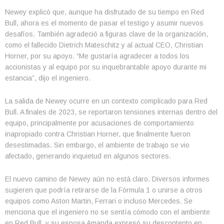
Newey explicó que, aunque ha disfrutado de su tiempo en Red
Bull, ahora es el momento de pasar el testigo y asumir nuevos
desafíos. También agradeció a figuras clave de la organización,
como el fallecido Dietrich Mateschitz y al actual CEO, Christian
Horner, por su apoyo. “Me gustaría agradecer a todos los
accionistas y al equipo por su inquebrantable apoyo durante mi
estancia”, dijo el ingeniero.
La salida de Newey ocurre en un contexto complicado para Red
Bull. A finales de 2023, se reportaron tensiones internas dentro del
equipo, principalmente por acusaciones de comportamiento
inapropiado contra Christian Horner, que finalmente fueron
desestimadas. Sin embargo, el ambiente de trabajo se vio
afectado, generando inquietud en algunos sectores.
El nuevo camino de Newey aún no está claro. Diversos informes
sugieren que podría retirarse de la Fórmula 1 o unirse a otros
equipos como Aston Martin, Ferrari o incluso Mercedes. Se
menciona que el ingeniero no se sentía cómodo con el ambiente
en Red Bull, y su esposa Amanda expresó su descontento en