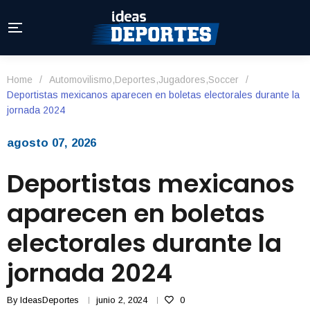
Home
/
Automovilismo
,
Deportes
,
Jugadores
,
Soccer
/
Deportistas mexicanos aparecen en boletas electorales durante la
jornada 2024
agosto 07, 2026
Deportistas mexicanos
aparecen en boletas
electorales durante la
jornada 2024
By
IdeasDeportes
junio 2, 2024
0