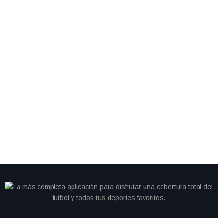
By
IdeasDeportes
junio 28, 2026
Cristiano se queda sin gol y Portugal cambia de
camino; Colombia avanza como líder del Grupo K