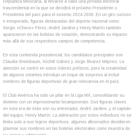
República Mexicana, al llevarse a cabo una jornada electoral
trascendental en la que se decidirá el próximo Presidente o
Presidenta del país para el sexenio 2024-2030. En un giro curioso
e inesperado, figuras destacadas del deporte nacional como
Sergio «Checo» Pérez, André Jardine y Henry Martín también
aparecieron en las boletas de votación, demostrando su impacto
más allá de sus respectivos campos de competencia.
En esta contienda presidencial, los candidatos principales son
Claudia Sheinbaum, Xóchitl Gálvez y Jorge Álvarez Máynez. La
atención se centró en estos líderes políticos, pero la creatividad
de algunos votantes introdujo un toque de sorpresa al incluir
nombres de figuras deportivas de gran relevancia en el país.
El Club América ha sido un pilar en la Liga MX, consolidando su
dominio con un impresionante bicampeonato. Dos figuras claves
en esta era de éxito son su entrenador, André Jardine, y el capitán
del equipo, Henry Martín. La admiración por estos individuos no se
limita solo a sus logros deportivos; algunos aficionados decidieron
plasmar sus nombres en las boletas electorales como muestra de
su apoyo y admiración.