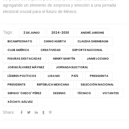
agregando un elemento de sorpresa y emoción a una jornada
electoral crucial para el futuro de México.
Tags:
2 DE JUNIO
2024-2030
ANDRÉ JARDINE
BICAMPEONATO
CHINO HUERTA
CLAUDIA SHEINBAUM
CLUB AMÉRICA
CREATIVIDAD
DEPORTE NACIONAL
FIGURAS DESTACADAS
HENRY MARTÍN
JAIME LOZANO
JORGE ÁLVAREZ MÁYNEZ
JORNADA ELECTORAL
LÍDERES POLÍTICOS
LIGA MX
PAÍS
PRESIDENTA
PRESIDENTE
REPÚBLICA MEXICANA
SELECCIÓN NACIONAL
SERGIO 'CHECO' PÉREZ
SEXENIO
TÉCNICO
VOTANTES
XÓCHITL GÁLVEZ
Share: