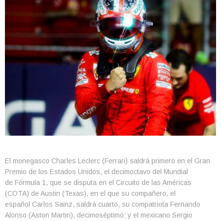
El monegasco Charles Leclerc (Ferrari) saldrá primero en el Gran
Premio de los Estados Unidos, el decimoctavo del Mundial
de Fórmula 1, que se disputa en el Circuito de las Américas
(COTA) de Austin (Texas), en el que su compañero, el
español Carlos Sainz, saldrá cuarto, su compatriota Fernando
Alonso (Aston Martin), decimoséptimo; y el mexicano Sergio