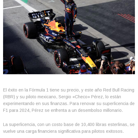
El éxito en la Fórmula 1 tiene su precio, y este año Red Bull Racing
(RBR) y su piloto mexicano, Sergio «Checo» Pérez, lo están
experimentando en sus finanzas. Para renovar su superlicencia de
F1 para 2024, Pérez se enfrenta a un desembolso millonario.
La superlicencia, con un costo base de 10,400 libras esterlinas, se
vuelve una carga financiera significativa para pilotos exitosos.