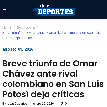
Home
/
Box / Lucha
/
Breve triunfo de Omar Chávez ante rival colombiano en San Luis
Potosí deja críticas
agosto 09, 2026
Breve triunfo de Omar
Chávez ante rival
colombiano en San Luis
Potosí deja críticas
By
IdeasDeportes
enero 26, 2026
0