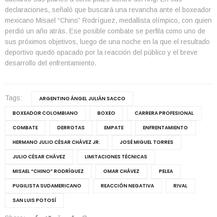
declaraciones, señaló que buscará una revancha ante el boxeador
mexicano Misael “Chino” Rodríguez, medallista olímpico, con quien
perdió un año atrás. Ese posible combate se perfila como uno de
sus próximos objetivos, luego de una noche en la que el resultado
deportivo quedó opacado por la reacción del público y el breve
desarrollo del enfrentamiento.
Tags:
ARGENTINO ÁNGEL JULIÁN SACCO
BOXEADOR COLOMBIANO
BOXEO
CARRERA PROFESIONAL
COMBATE
DERROTAS
EMPATE
ENFRENTAMIENTO
HERMANO JULIO CÉSAR CHÁVEZ JR.
JOSÉ MIGUEL TORRES
JULIO CÉSAR CHÁVEZ
LIMITACIONES TÉCNICAS
MISAEL “CHINO” RODRÍGUEZ
OMAR CHÁVEZ
PELEA
PUGILISTA SUDAMERICANO
REACCIÓN NEGATIVA
RIVAL
SAN LUIS POTOSÍ