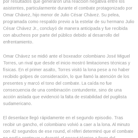
por resultados que generaron una reacción negativa entre los
asistentes, particularmente durante el combate protagonizado por
Omar Chávez, hijo menor de Julio César Chávez. Su pelea,
programada como respaldo previo a la estelar de su hermano Julio
César Chávez Jr., concluyó de manera anticipada y fue recibida
con abucheos por parte del público debido al desarrollo del
enfrentamiento.
Omar Chávez se midió ante el boxeador colombiano José Miguel
Torres, un rival que desde el inicio mostró limitaciones técnicas y
físicas. En el primer asalto, Torres visitó la lona pese a no haber
recibido golpes de consideración, lo que llamó la atención de los
presentes y marcó el tono del combate. La caída no fue
consecuencia de una combinación contundente, sino de una
acción aislada que evidenció la falta de estabilidad del pugilista
sudamericano.
El desenlace llegó rápidamente en el segundo episodio. Tras
recibir un gancho, el colombiano volvió a caer a la lona. Al minuto
con 42 segundos de ese round, el réferi determinó que el combate
no podía continuar y decretó el nocaut técnico a favor del