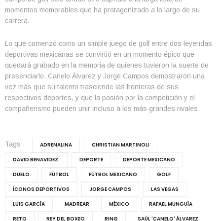
momentos memorables que ha protagonizado a lo largo de su
carrera.
Lo que comenzó como un simple juego de golf entre dos leyendas
deportivas mexicanas se convirtió en un momento épico que
quedará grabado en la memoria de quienes tuvieron la suerte de
presenciarlo. Canelo Álvarez y Jorge Campos demostraron una
vez más que su talento trasciende las fronteras de sus
respectivos deportes, y que la pasión por la competición y el
compañerismo pueden unir incluso a los más grandes rivales.
Tags:
ADRENALINA
CHRISTIAN MARTINOLI
DAVID BENAVIDEZ.
DEPORTE
DEPORTE MEXICANO
DUELO
FÚTBOL
FÚTBOL MEXICANO
GOLF
ÍCONOS DEPORTIVOS
JORGE CAMPOS
LAS VEGAS
LUIS GARCÍA
MADREAR
MÉXICO
RAFAEL MUNGUÍA
RETO
REY DEL BOXEO
RING
SAÚL 'CANELO' ÁLVAREZ