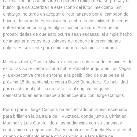
La reacción de Campos fue un perfecto reflejo de la sorpresa y el
humor que caracterizan a este ícono del fútbol mexicano. Sin
embargo, no tardó en aceptar el reto lanzado por el campeón de
boxeo, desatando especulaciones sobre la posibilidad de verlos
enfrentarse en un ring en algún momento futuro. Aunque las
probabilidades de que esto ocurra sean escasas, el simple hecho
de imaginar a estos dos colosos del deporte intercambiando
golpes es suficiente para emocionar a cualquier aficionado.
Mientras tanto, Canelo Álvarez continúa saboreando las mieles del
éxito tras su reciente victoria sobre Rafael Munguía en Las Vegas,
y la expectativa crece en torno a la posibilidad de que pelee el
próximo 15 de septiembre contra David Benavídez. Su habilidad
para cautivar al público no se limita al ring, como quedó
demostrado en este inesperado encuentro con Jorge Campos.
Por su parte, Jorge Campos ha encontrado un nuevo escenario
para brillar en la pantalla de TV Azteca, donde junto a Christian
Martinoli y Luis García lidera las audiencias con su carisma y
conocimientos deportivos. Su encuentro con Canelo Álvarez en el
campo de golf solo añade otro capítulo a la larga lista de