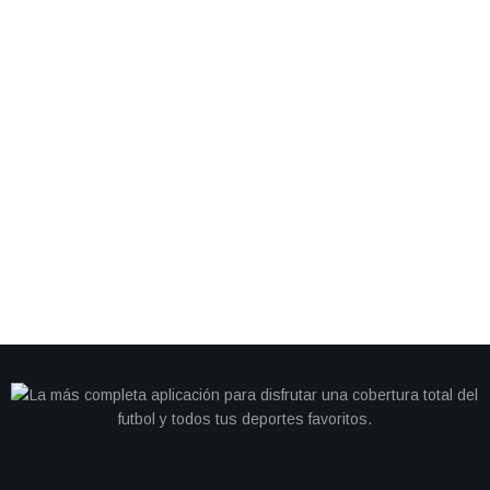
By
IdeasDeportes
mayo 17, 2026
México domina el Maratón de la Muralla China con
cinco medallas para atletas indígenas