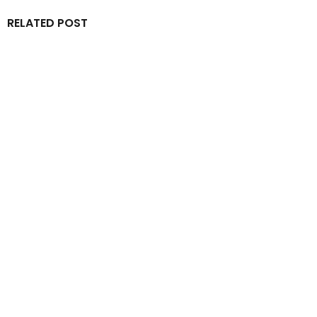
RELATED POST
By
IdeasDeportes
junio 13, 2026