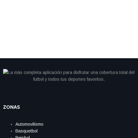
transforma. Este 11 de septiembre, Sheinbaum anunció que
Rommel Pacheco, ex clavadista olímpico y ahora político, será el
nuevo titular de Conade, desplazando a la polémica Ana Gabriela
Guevara. El nombramiento no fue una sorpresa, ya […]
ZONAS
Automovilismo
Basquetbol
Beisbol