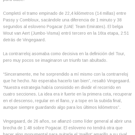
Completó el tramo empinado de 22,4 kilómetros (14 millas) entre
Passy y Combloux, sacándole una diferencia de 1 minuto y 38
segundos al esloveno Pogacar (UAE Team Emirates). El belga
Wout van Aert (Jumbo-Visma) entró tercero en la 16ta etapa, 2:51
detrás de Vingegaard.
La contrarreloj asomaba como decisiva en la definición del Tour,
pero muy pocos se imaginaron un triunfo tan abultado.
“Sinceramente, me he sorprendido a mí mismo con la contrarreloj
que he hecho. No esperaba hacerlo tan bien”, resaltó Vingegaard.
“Nuestra estrategia había consistido en dividir el recorrido en
cuatro secciones. La idea era ir fuerte en la primera cota, recuperar
en el descenso, regular en el llano, y a tope en la subida final,
aunque siempre guardando algo para los últimos kilómetros”.
Vingegaard, de 26 años, se afianzó como líder general al abrir una
brecha de 1:48 sobre Pogacar. El esloveno no tendrá otra que
hacer algo monumental para quitarle el ‘maillot’ amarillo a su rival.