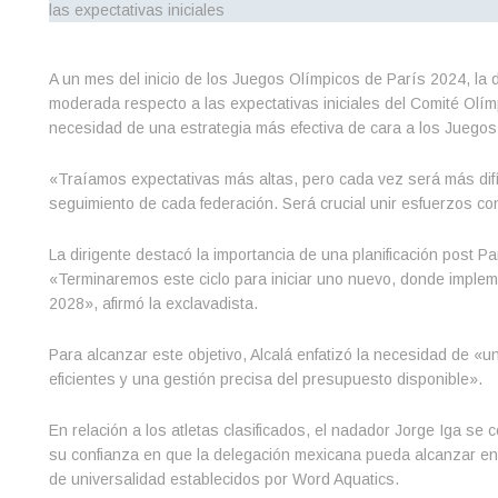
A un mes del inicio de los Juegos Olímpicos de París 2024, la 
moderada respecto a las expectativas iniciales del Comité Olí
necesidad de una estrategia más efectiva de cara a los Juego
«Traíamos expectativas más altas, pero cada vez será más difíc
seguimiento de cada federación. Será crucial unir esfuerzos co
La dirigente destacó la importancia de una planificación post 
«Terminaremos este ciclo para iniciar uno nuevo, donde implem
2028», afirmó la exclavadista.
Para alcanzar este objetivo, Alcalá enfatizó la necesidad de «un
eficientes y una gestión precisa del presupuesto disponible».
En relación a los atletas clasificados, el nadador Jorge Iga se 
su confianza en que la delegación mexicana pueda alcanzar entr
de universalidad establecidos por Word Aquatics.