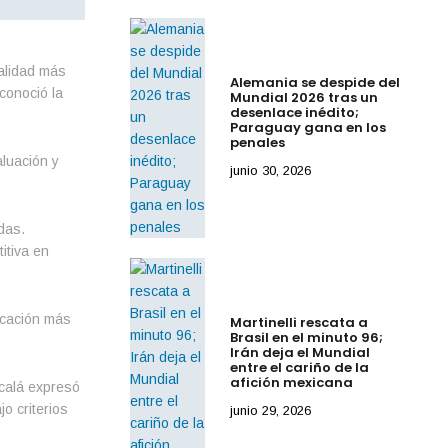
ealidad más
Alemania se despide del
conoció la
Mundial 2026 tras un
desenlace inédito;
Paraguay gana en los
penales
aluación y
junio 30, 2026
das.
itiva en
ficación más
Martinelli rescata a
Brasil en el minuto 96;
Irán deja el Mundial
entre el cariño de la
afición mexicana
lcalá expresó
o criterios
junio 29, 2026