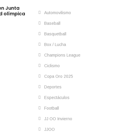
By
IdeasDeportes
febrero 19, 2026
en Junta
México arranca con oro en el Panamerica
Automovilismo
ad olímpica
2026: Dominan la velocidad rumbo a LA 
Baseball
Basquetball
Box / Lucha
Champions League
Ciclismo
Copa Oro 2025
Deportes
Espectáculos
Football
JJ OO Invierno
JJOO