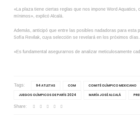
«La plaza tiene ciertas reglas que nos impone Word Aquatics, 
mínimos», explicó Alcalá.
Además, anticipó que entre las posibles nadadoras para esta
Sofía Revilak, cuya selección se revelará en los próximos días.
«Es fundamental asegurarnos de analizar meticulosamente cada 
Tags:
94 ATLETAS
COM
COMITÉ OLÍMPICO MEXICANO
JUEGOS OLÍMPICOS DE PARÍS 2024
MARÍA JOSÉ ALCALÁ
PRE
Share: