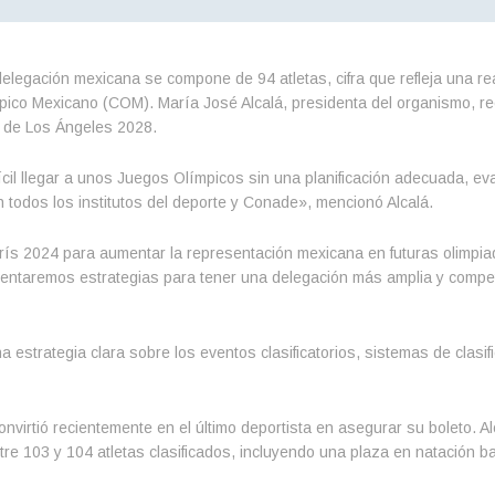
delegación mexicana se compone de 94 atletas, cifra que refleja una r
mpico Mexicano (COM). María José Alcalá, presidenta del organismo, re
s de Los Ángeles 2028.
il llegar a unos Juegos Olímpicos sin una planificación adecuada, ev
n todos los institutos del deporte y Conade», mencionó Alcalá.
París 2024 para aumentar la representación mexicana en futuras olimpia
entaremos estrategias para tener una delegación más amplia y compet
a estrategia clara sobre los eventos clasificatorios, sistemas de clasi
convirtió recientemente en el último deportista en asegurar su boleto. A
e 103 y 104 atletas clasificados, incluyendo una plaza en natación baj