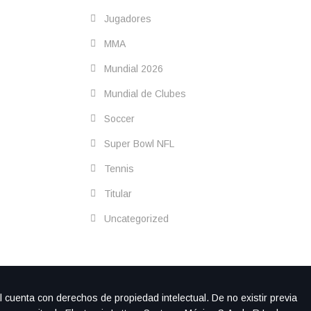
Jugadores
MMA
Mundial 2026
Mundial de Clubes
Soccer
Super Bowl NFL
Tennis
Titular
Uncategorized
l cuenta con derechos de propiedad intelectual. De no existir previa