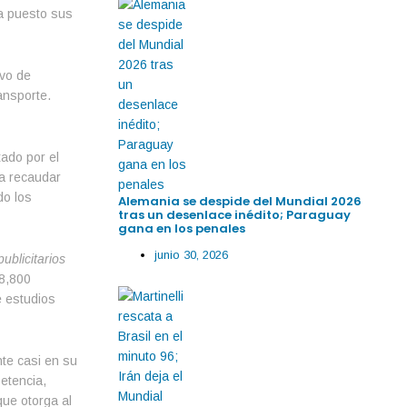
ha puesto sus
ivo de
ansporte.
ado por el
ra recaudar
do los
Alemania se despide del Mundial 2026
tras un desenlace inédito; Paraguay
gana en los penales
junio 30, 2026
blicitarios
 8,800
e estudios
nte casi en su
petencia,
ue otorga al