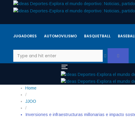
JUGADORES
AUTOMOVILISMO
BASQUETBALL
BASEBAL
Home
/
JJOO
/
Inversiones e infraestructuras millonarias e impacto sos