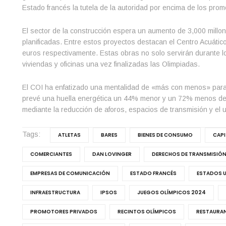
Estado francés la tutela de la autoridad por encima de los prom
El sector de la construcción espera un aumento de 3,000 millon
planificadas. Entre estos proyectos destacan el Centro Acuático
euros respectivamente. Estas obras no solo servirán durante 
viviendas y oficinas una vez finalizadas las Olimpiadas.
El COI ha enfatizado una mentalidad de «más con menos» para
prevé una huella energética un 44% menor y un 72% menos de 
mediante la reducción de aforos, espacios de transmisión y el u
Tags:
ATLETAS
BARES
BIENES DE CONSUMO
CAPI
COMERCIANTES
DAN LOVINGER
DERECHOS DE TRANSMISIÓ
EMPRESAS DE COMUNICACIÓN
ESTADO FRANCÉS
ESTADOS 
INFRAESTRUCTURA
IPSOS
JUEGOS OLÍMPICOS 2024
PROMOTORES PRIVADOS
RECINTOS OLÍMPICOS
RESTAURA