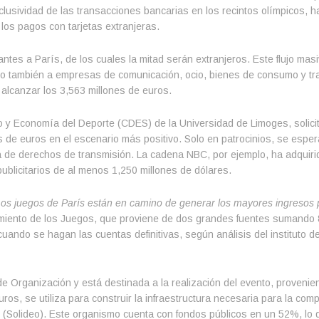
clusividad de las transacciones bancarias en los recintos olímpicos, 
r los pagos con tarjetas extranjeras.
antes a París, de los cuales la mitad serán extranjeros. Este flujo mas
sino también a empresas de comunicación, ocio, bienes de consumo y tr
alcanzar los 3,563 millones de euros.
o y Economía del Deporte (CDES) de la Universidad de Limoges, solicit
s de euros en el escenario más positivo. Solo en patrocinios, se espe
a de derechos de transmisión. La cadena NBC, por ejemplo, ha adquiri
blicitarios de al menos 1,250 millones de dólares.
os juegos de París están en camino de generar los mayores ingresos pu
iamiento de los Juegos, que proviene de dos grandes fuentes sumando
cuando se hagan las cuentas definitivas, según análisis del instituto d
 Organización y está destinada a la realización del evento, provenie
uros, se utiliza para construir la infraestructura necesaria para la com
 (Solideo). Este organismo cuenta con fondos públicos en un 52%, lo q