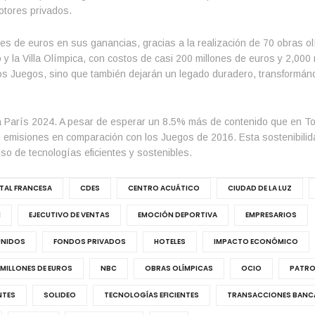
otores privados.
es de euros en sus ganancias, gracias a la realización de 70 obras o
 y la Villa Olímpica, con costos de casi 200 millones de euros y 2,000 
los Juegos, sino que también dejarán un legado duradero, transformá
 París 2024. A pesar de esperar un 8.5% más de contenido que en To
emisiones en comparación con los Juegos de 2016. Esta sostenibilid
so de tecnologías eficientes y sostenibles.
TAL FRANCESA
CDES
CENTRO ACUÁTICO
CIUDAD DE LA LUZ
N
EJECUTIVO DE VENTAS
EMOCIÓN DEPORTIVA
EMPRESARIOS
UNIDOS
FONDOS PRIVADOS
HOTELES
IMPACTO ECONÓMICO
MILLONES DE EUROS
NBC
OBRAS OLÍMPICAS
OCIO
PATRO
NTES
SOLIDEO
TECNOLOGÍAS EFICIENTES
TRANSACCIONES BANC