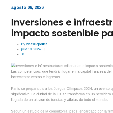
agosto 06, 2026
Inversiones e infraest
impacto sostenible pa
By
IdeasDeportes
julio 13, 2024
0
Las competencias, que tendrán lugar en la capital francesa del
incrementar ventas e ingresos.
París se prepara para los Juegos Olímpicos 2024, un evento q
significativo. La ciudad de la luz se transforma en un hervider
llegada de un aluvión de turistas y atletas de todo el mundo.
Según un estudio de la consultoría Ipsos, encargado por la fir