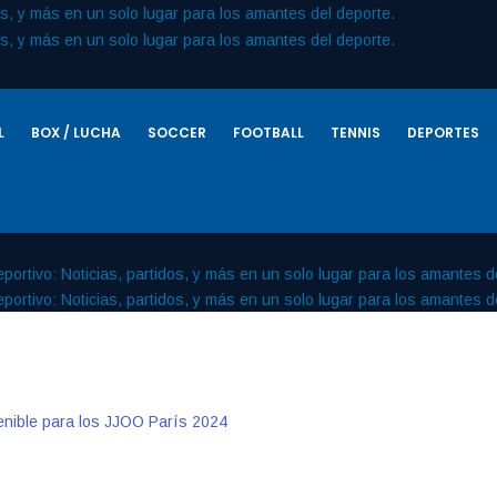
L
BOX / LUCHA
SOCCER
FOOTBALL
TENNIS
DEPORTES
tenible para los JJOO París 2024