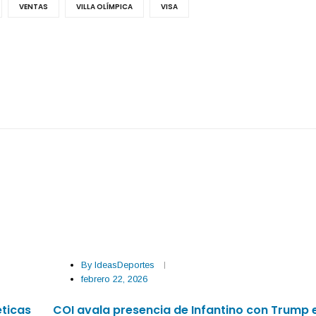
VENTAS
VILLA OLÍMPICA
VISA
By
IdeasDeportes
febrero 22, 2026
éticas
COI avala presencia de Infantino con Trump 