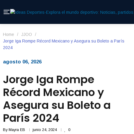
Home
/
JJOO
/
Jorge Iga Rompe Récord Mexicano y Asegura su Boleto a París
2024
agosto 06, 2026
Jorge Iga Rompe
Récord Mexicano y
Asegura su Boleto a
París 2024
By
Mayra EB
junio 24, 2024
0