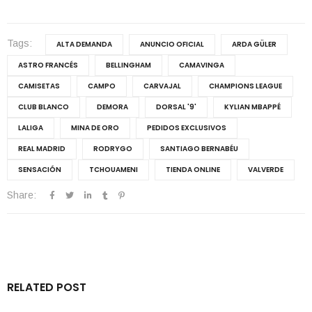
Tags:
ALTA DEMANDA
ANUNCIO OFICIAL
ARDA GÜLER
ASTRO FRANCÉS
BELLINGHAM
CAMAVINGA
CAMISETAS
CAMPO
CARVAJAL
CHAMPIONS LEAGUE
CLUB BLANCO
DEMORA
DORSAL '9'
KYLIAN MBAPPÉ
LALIGA
MINA DE ORO
PEDIDOS EXCLUSIVOS
REAL MADRID
RODRYGO
SANTIAGO BERNABÉU
SENSACIÓN
TCHOUAMENI
TIENDA ONLINE
VALVERDE
Share:
RELATED POST