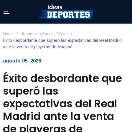
Home
/
Jugadores
,
Soccer
,
Titular
/
Éxito desbordante que superó las expectativas del Real Madrid
ante la venta de playeras de Mbappé
agosto 05, 2026
Éxito desbordante que
superó las
expectativas del Real
Madrid ante la venta
de playeras de