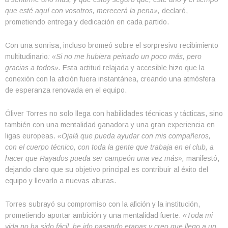
que esté aquí con vosotros, merecerá la pena»,
declaró,
prometiendo entrega y dedicación en cada partido.
Con una sonrisa, incluso bromeó sobre el sorpresivo recibimiento
multitudinario
: «Si no me hubiera peinado un poco más, pero
gracias a todos».
Esta actitud relajada y accesible hizo que la
conexión con la afición fuera instantánea, creando una atmósfera
de esperanza renovada en el equipo.
Óliver Torres no solo llega con habilidades técnicas y tácticas, sino
también con una mentalidad ganadora y una gran experiencia en
ligas europeas.
«Ojalá que pueda ayudar con mis compañeros,
con el cuerpo técnico, con toda la gente que trabaja en el club, a
hacer que Rayados pueda ser campeón una vez más»,
manifestó,
dejando claro que su objetivo principal es contribuir al éxito del
equipo y llevarlo a nuevas alturas.
Torres subrayó su compromiso con la afición y la institución,
prometiendo aportar ambición y una mentalidad fuerte.
«Toda mi
vida no ha sido fácil, he ido pasando etapas y creo que llego a un