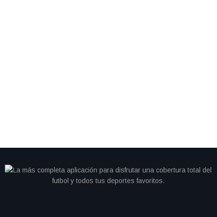
By
IdeasDeportes
junio 28, 2026
Cristiano se queda sin gol y Portugal cambia de
camino; Colombia avanza como líder del Grupo K