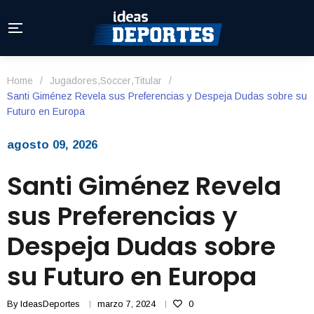
Home
/
Jugadores
,
Soccer
,
Titular
/
Santi Giménez Revela sus Preferencias y Despeja Dudas sobre su
Futuro en Europa
agosto 09, 2026
Santi Giménez Revela
sus Preferencias y
Despeja Dudas sobre
su Futuro en Europa
By
IdeasDeportes
marzo 7, 2024
0