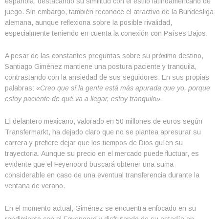
española, destacando su similitud con el estilo latinoamericano de
juego. Sin embargo, también reconoce el atractivo de la Bundesliga
alemana, aunque reflexiona sobre la posible rivalidad,
especialmente teniendo en cuenta la conexión con Países Bajos.
A pesar de las constantes preguntas sobre su próximo destino,
Santiago Giménez mantiene una postura paciente y tranquila,
contrastando con la ansiedad de sus seguidores. En sus propias
palabras:
«Creo que sí la gente está más apurada que yo, porque
estoy paciente de qué va a llegar, estoy tranquilo».
El delantero mexicano, valorado en 50 millones de euros según
Transfermarkt, ha dejado claro que no se plantea apresurar su
carrera y prefiere dejar que los tiempos de Dios guíen su
trayectoria. Aunque su precio en el mercado puede fluctuar, es
evidente que el Feyenoord buscará obtener una suma
considerable en caso de una eventual transferencia durante la
ventana de verano.
En el momento actual, Giménez se encuentra enfocado en su
rendimiento con el Feyenoord y disfrutando de su estadía en