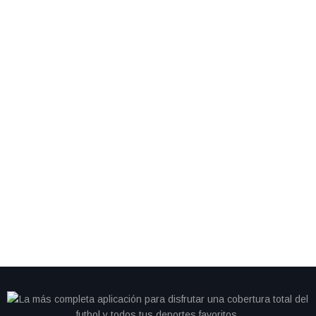
By
IdeasDeportes
junio 28, 2026
Cristiano se queda sin gol y Portugal cambia de
camino; Colombia avanza como líder del Grupo K