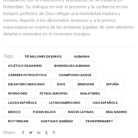
Rotterdam. Su enfoque en vivir el presente y la confianza en los
tiempos perfectos de Dios reflejan una mentalidad madura y
serena, dejando a los aficionados ansiosos y a la prensa
especulativa en espera de las próximas jugadas de este talentoso
delantero mexicano en el escenario europeo.
Tags:
50 MILLONES DE EUROS
ALEMANIA
ATLÉTICO DE MADRID
BUNDESLIGA ALEMANA
CARRERA FUTBOLÍSTICA
CHAMPIONS LEAGUE
DELANTERO MEXICANO
DIOS
EREDIVISIE
ESPAÑA
FEYENOORD
FÚTBOL EUROPEO
INGLATERRA
LALIGA ESPAÑOLA
LATINOAMERICANO
LIGA ESPAÑOLA
MÉXICO
PAÍSES BAJOS
RAÍCES LATINAS
REAL MADRID
ROTTERDAM
SANTIAGO GIMÉNEZ
TRANSFERMARKT
Share: