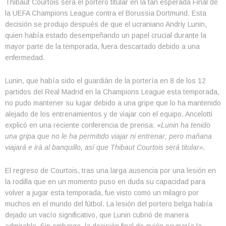
Thibaut Courtois será el portero titular en la tan esperada Final de
la UEFA Champions League contra el Borussia Dortmund. Esta
decisión se produjo después de que el ucraniano Andriy Lunin,
quien había estado desempeñando un papel crucial durante la
mayor parte de la temporada, fuera descartado debido a una
enfermedad.
Lunin, que había sido el guardián de la portería en 8 de los 12
partidos del Real Madrid en la Champions League esta temporada,
no pudo mantener su lugar debido a una gripe que lo ha mantenido
alejado de los entrenamientos y de viajar con el equipo. Ancelotti
explicó en una reciente conferencia de prensa: «
Lunin ha tenido
una gripa que no le ha permitido viajar ni entrenar; pero mañana
viajará e irá al banquillo, así que Thibaut Courtois será titular».
El regreso de Courtois, tras una larga ausencia por una lesión en
la rodilla que en un momento puso en duda su capacidad para
volver a jugar esta temporada, fue visto como un milagro por
muchos en el mundo del fútbol. La lesión del portero belga había
dejado un vacío significativo, que Lunin cubrió de manera
admirable. Sin embargo, la decisión final de quién ocuparía la