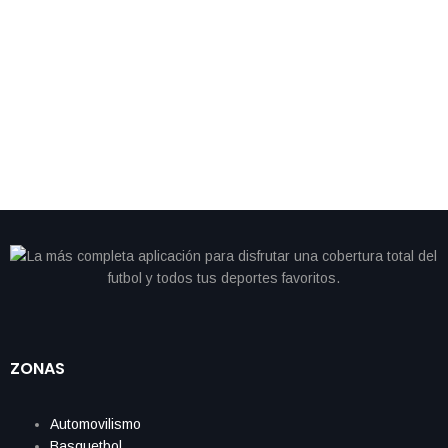
By
IdeasDeportes
junio 28, 2026
Cristiano se queda sin gol y Portugal cambia de
camino; Colombia avanza como líder del Grupo K
ZONAS
Automovilismo
Basquetbol