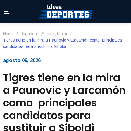
Home
/
Jugadores
,
Soccer
,
Titular
/
Tigres tiene en la mira a Paunovic y Larcamón como principales
candidatos para sustituir a Siboldi
agosto 06, 2026
Tigres tiene en la mira
a Paunovic y Larcamón
como principales
candidatos para
sustituir a Siboldi