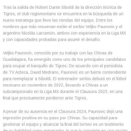
Tras la salida de Robert Dante Siboldi de la dirección técnica de
Tigres, el club regiomontano se encuentra en la búsqueda de un
nuevo estratega que lleve las riendas del equipo. Entre los
nombres que más resuenan están el serbio Veljko Paunovic y el
argentino Nicolás Larcamón, ambos con experiencia en la Liga MX
y con capacidades probadas para asumir el desafío.
Veljko Paunovic, conocido por su trabajo con las Chivas de
Guadalajara, ha emergido como uno de los principales candidatos
para ocupar el banquillo de Tigres. De acuerdo con el periodista
de TV Azteca, David Medrano, Paunovic es un fuerte contendiente
para reemplazar a Siboldi. El entrenador serbio debutó en el fútbol
mexicano en noviembre de 2022, llevando a Chivas a un
subcampeonato en la Liga MX durante el Clausura 2023, en una
final que precisamente perdieron ante Tigres.
A pesar de su ausencia en el Clausura 2024, Paunovic dejó una
impresión positiva en su paso por Chivas. Su capacidad para
gestionar el equipo y alcanzar la final del torneo es un testimonio
de su habilidad como entrenador, lo que lo convierte en una opción