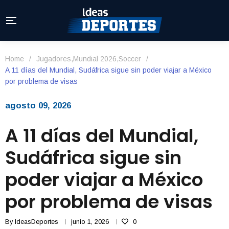
Home
/
Jugadores
,
Mundial 2026
,
Soccer
/
A 11 días del Mundial, Sudáfrica sigue sin poder viajar a México
por problema de visas
agosto 09, 2026
A 11 días del Mundial,
Sudáfrica sigue sin
poder viajar a México
por problema de visas
By
IdeasDeportes
junio 1, 2026
0