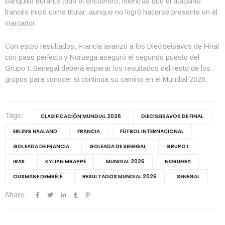
banquillo durante todo el encuentro, mientras que el atacante
francés inició como titular, aunque no logró hacerse presente en el
marcador.
Con estos resultados, Francia avanzó a los Dieciseisavos de Final
con paso perfecto y Noruega aseguró el segundo puesto del
Grupo I. Senegal deberá esperar los resultados del resto de los
grupos para conocer si continúa su camino en el Mundial 2026.
Tags:
CLASIFICACIÓN MUNDIAL 2026
DIECISEISAVOS DE FINAL
ERLING HAALAND
FRANCIA
FÚTBOL INTERNACIONAL
GOLEADA DE FRANCIA
GOLEADA DE SENEGAL
GRUPO I
IRAK
KYLIAN MBAPPÉ
MUNDIAL 2026
NORUEGA
OUSMANE DEMBÉLÉ
RESULTADOS MUNDIAL 2026
SENEGAL
Share: