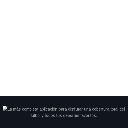
By
IdeasDeportes
junio 28, 2026
Cristiano se queda sin gol y Portugal cambia de
camino; Colombia avanza como líder del Grupo K