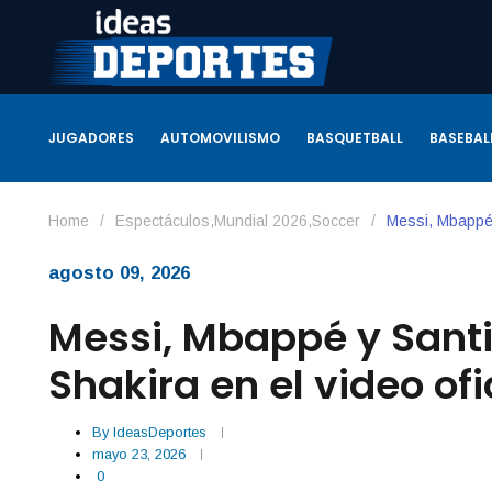
JUGADORES
AUTOMOVILISMO
BASQUETBALL
BASEBAL
Home
/
Espectáculos
,
Mundial 2026
,
Soccer
/
Messi, Mbappé 
agosto 09, 2026
Messi, Mbappé y San
Shakira en el video of
By
IdeasDeportes
mayo 23, 2026
0