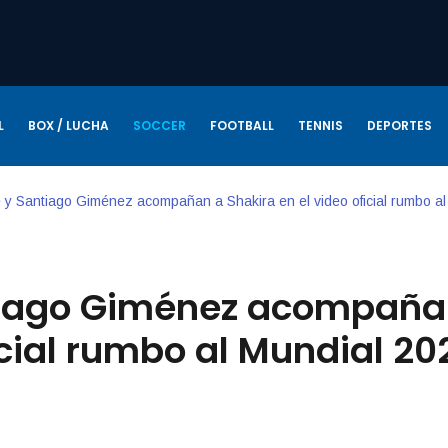
L
BOX / LUCHA
SOCCER
FOOTBALL
TENNIS
DEPORTES
y Santiago Giménez acompañan a Shakira en el video oficial rumbo al
tiago Giménez acompaña
icial rumbo al Mundial 20