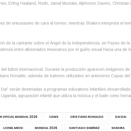
or, Erling Haaland, Rodri, Jamal Musiala, Alphonso Davies, Christian P
s de entusiasmo de cara al torneo, mientras Shakira interpreta el te
ón de la cantante sobre el Ángel de la Independencia, en Paseo de la
dencia entre aficionados mexicanos por el guiño visual hacia una de 
s del futbol internacional. Durante la producción aparecen imágenes de
tiano Ronaldo, además de balones utilizados en anteriores Copas de
Dai” serán destinadas a programas educativos infantiles desarrollados
e Uganda, agrupación infantil que utiliza la música y el baile como herr
 OFICIAL MUNDIAL 2026
CDMX
CRISTIANO RONALDO
DAI DAI
LIONEL MESSI
MUNDIAL 2026
SANTIAGO GIMÉNEZ
SHAKIRA