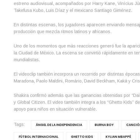
estreno audiovisual, acompañados por Harry Kane, Vinícius Júni
Takefusa Kubo, Luis Díaz y el mexicano Santiago Giménez.
En distintas escenas, los jugadores aparecen enviando mensaje
producción que mezcla ritmos latinos y africanos.
Uno de los momentos que más reacciones generó fue la aparici
la Ciudad de México. La escena se convirtió rápidamente en ten
mundialistas.
El videoclip también incorpora un recorrido por distintas época
Maradona, Paolo Maldini, Romário, David Beckham, Kaká y Cris
Shakira confirmó además que las ganancias obtenidas por “Dai 
y Global Citizen. El video también integra a los “Ghetto Kids” d
apoyo para niños en situación vulnerable.
Tags:
ÁNGEL DE LA INDEPENDENCIA
BURNA BOY
CANCIÓN
FÚTBOL INTERNACIONAL
GHETTO KIDS
KYLIAN MBAPPÉ