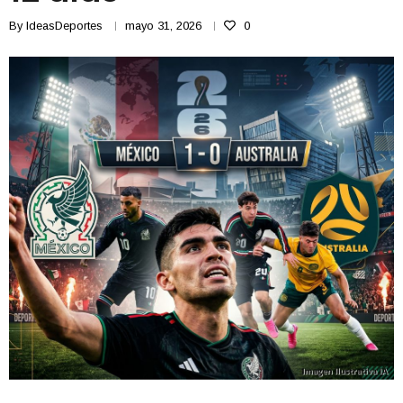
By
IdeasDeportes
mayo 31, 2026
0