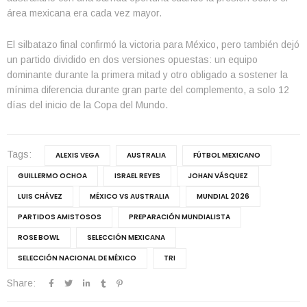
área mexicana era cada vez mayor.
El silbatazo final confirmó la victoria para México, pero también dejó
un partido dividido en dos versiones opuestas: un equipo
dominante durante la primera mitad y otro obligado a sostener la
mínima diferencia durante gran parte del complemento, a solo 12
días del inicio de la Copa del Mundo.
Tags:
ALEXIS VEGA
AUSTRALIA
FÚTBOL MEXICANO
GUILLERMO OCHOA
ISRAEL REYES
JOHAN VÁSQUEZ
LUIS CHÁVEZ
MÉXICO VS AUSTRALIA
MUNDIAL 2026
PARTIDOS AMISTOSOS
PREPARACIÓN MUNDIALISTA
ROSE BOWL
SELECCIÓN MEXICANA
SELECCIÓN NACIONAL DE MÉXICO
TRI
Share: