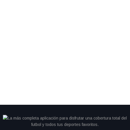
By
IdeasDeportes
junio 28, 2026
Cristiano se queda sin gol y Portugal cambia de
camino; Colombia avanza como líder del Grupo K