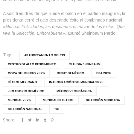
A solo tres días de que ruede el balón en el partido inaugural, la
presidenta cerró el acto deseando éxito al combinado nacional.
«Muchas Felicidades, les deseamos el mayor de los éxitos: Que
viva la Selección. Enhorabuena»,
apuntó Sheinbaum Pardo.
Tags:
ABANDERAMIENTO DEL TRI
CENTRO DE ALTO RENDIMIENTO
CLAUDIA SHEINBAUM
COPA DEL MUNDO 2026
DEBUT DE MÉXICO
FIFA 2026
FÚTBOL MEXICANO
INAUGURACIÓN DEL MUNDIAL 2026
JUGADORES DE MÉXICO
MÉXICO VS SUDÁFRICA
MUNDIAL 2026
MUNDIAL DE FUTBOL
SELECCIÓN MEXICANA
SELECCIÓN NACIONAL
TRI
Share: