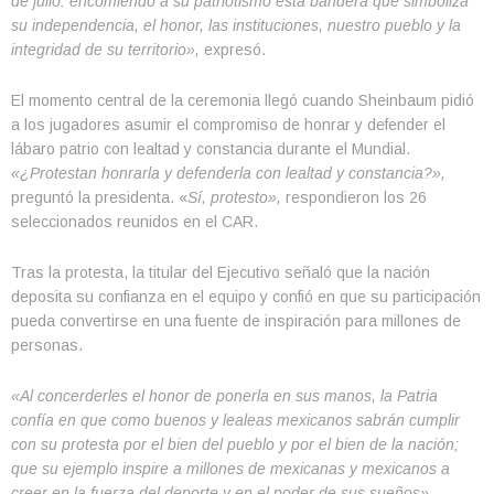
de julio: encomiendo a su patriotismo esta bandera que simboliza
su independencia, el honor, las instituciones, nuestro pueblo y la
integridad de su territorio»,
expresó.
El momento central de la ceremonia llegó cuando Sheinbaum pidió
a los jugadores asumir el compromiso de honrar y defender el
lábaro patrio con lealtad y constancia durante el Mundial.
«¿Protestan honrarla y defenderla con lealtad y constancia?»,
preguntó la presidenta. «
Sí, protesto»,
respondieron los 26
seleccionados reunidos en el CAR.
Tras la protesta, la titular del Ejecutivo señaló que la nación
deposita su confianza en el equipo y confió en que su participación
pueda convertirse en una fuente de inspiración para millones de
personas.
«Al concerderles el honor de ponerla en sus manos, la Patria
confía en que como buenos y lealeas mexicanos sabrán cumplir
con su protesta por el bien del pueblo y por el bien de la nación;
que su ejemplo inspire a millones de mexicanas y mexicanos a
creer en la fuerza del deporte y en el poder de sus sueños».